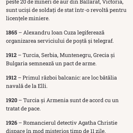
peste 20 de mineri de aur din Ballarat, Victoria,
sunt uciși de soldați de stat într-o revoltă pentru
licențele miniere.
1865
– Alexandru Ioan Cuza legiferează
organizarea serviciului de poştă şi telegraf.
1912
– Turcia, Serbia, Muntenegru, Grecia și
Bulgaria semnează un pact de arme.
1912
– Primul război balcanic: are loc bătălia
navală de la Elli.
1920
– Turcia și Armenia sunt de acord cu un
tratat de pace.
1926
– Romancierul detectiv Agatha Christie
dispare în mod misterios timp de 11 zile.