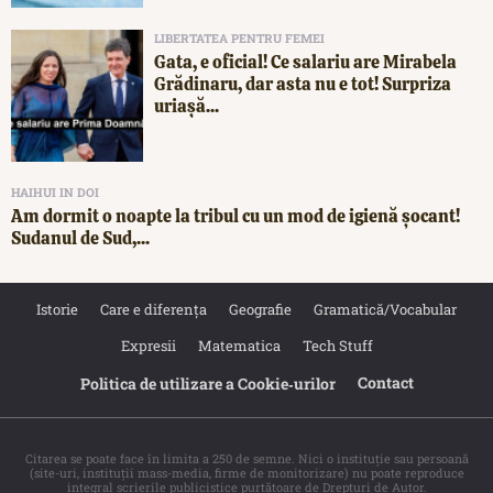
LIBERTATEA PENTRU FEMEI
Gata, e oficial! Ce salariu are Mirabela
Grădinaru, dar asta nu e tot! Surpriza
uriașă...
HAIHUI IN DOI
Am dormit o noapte la tribul cu un mod de igienă șocant!
Sudanul de Sud,...
Istorie
Care e diferența
Geografie
Gramatică/Vocabular
Expresii
Matematica
Tech Stuff
Contact
Politica de utilizare a Cookie‐urilor
Citarea se poate face în limita a 250 de semne. Nici o instituţie sau persoană
(site-uri, instituţii mass-media, firme de monitorizare) nu poate reproduce
integral scrierile publicistice purtătoare de Drepturi de Autor.