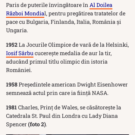
Paris de puterile învingătoare în
Al Doilea
Război Mondia
l, pentru pregătirea tratatelor de
pace cu Bulgaria, Finlanda, Italia, România şi
Ungaria.
1952
La Jocurile Olimpice de vară de la Helsinki,
Iosif Sârbu
cucerește medalia de aur la tir,
aducând primul titlu olimpic din istoria
României.
1958
Preşedintele american Dwight Eisenhower
semnează actul prin care ia ființă NASA.
1981
Charles, Prinţ de Wales, se căsătoreşte la
Catedrala St. Paul din Londra cu Lady Diana
Spencer
(foto 2)
.