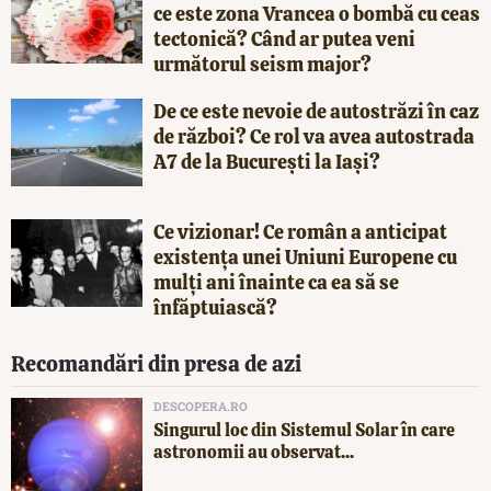
ce este zona Vrancea o bombă cu ceas
tectonică? Când ar putea veni
următorul seism major?
De ce este nevoie de autostrăzi în caz
de război? Ce rol va avea autostrada
A7 de la București la Iași?
Ce vizionar! Ce român a anticipat
existența unei Uniuni Europene cu
mulți ani înainte ca ea să se
înfăptuiască?
Recomandări din presa de azi
DESCOPERA.RO
Singurul loc din Sistemul Solar în care
astronomii au observat...