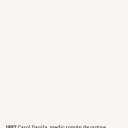
1857
Carol Davila, medic român de orgine