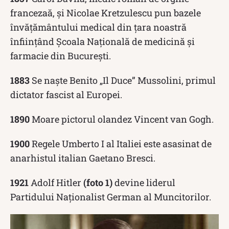
francezaă, și Nicolae Kretzulescu pun bazele
învățământului medical din țara noastră
înființând Şcoala Naţională de medicină şi
farmacie din Bucureşti.
1883
Se naște Benito „Il Duce” Mussolini, primul
dictator fascist al Europei.
1890
Moare pictorul olandez Vincent van Gogh.
1900
Regele Umberto I al Italiei este asasinat de
anarhistul italian Gaetano Bresci.
1921
Adolf Hitler
(foto 1)
devine liderul
Partidului Naţionalist German al Muncitorilor.