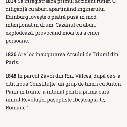
1834
Se înregistrează primul accident rutier. O
diligenţă cu aburi aparținând inginerului
Edinburg lovește o piatră pusă în mod
intenţionat în drum. Cazanul cu aburi
explodează, provocând moartea a cinci
persoane.
1836
Are loc inaugurarea Arcului de Triumf din
Paris.
1848
În parcul Zăvoi din Rm. Vâlcea, după ce s-a
citit noua Constituţie, un grup de tineri cu Anton
Pann în frunte, a intonat pentru prima oară
imnul Revoluţiei paşoptiste „Deşteaptă-te,
Române!”.