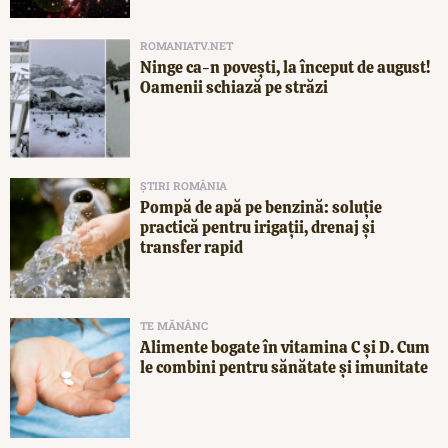
ROMANIATV.NET
Ninge ca-n povești, la început de august!
Oamenii schiază pe străzi
ȘTIRI ROMÂNIA
Pompă de apă pe benzină: soluție
practică pentru irigații, drenaj și
transfer rapid
TE MĂNÂNC
Alimente bogate în vitamina C și D. Cum
le combini pentru sănătate și imunitate