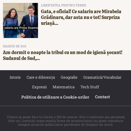
LIBERTATEA PENTRU FEMEI
Gata, e oficial! Ce salariu are Mirabela
Grădinaru, dar asta nu e tot! Surpriza
uriașă...
HAIHUI IN DOI
Am dormit o noapte la tribul cu un mod de igienă șocant!
Sudanul de Sud,...
Istorie
Care e diferența
Geografie
Gramatică/Vocabular
Expresii
Matematica
Tech Stuff
Contact
Politica de utilizare a Cookie‐urilor
Citarea se poate face în limita a 250 de semne. Nici o instituţie sau persoană
(site-uri, instituţii mass-media, firme de monitorizare) nu poate reproduce
integral scrierile publicistice purtătoare de Drepturi de Autor.