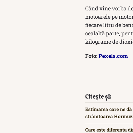
Când vine vorba de 
motoarele pe motori
fiecare litru de b
cealaltă parte, pen
kilograme de dioxi
Foto:
Pexels.com
Citește și:
Estimarea care ne dă f
strâmtoarea Hormuz c
Care este diferenta d