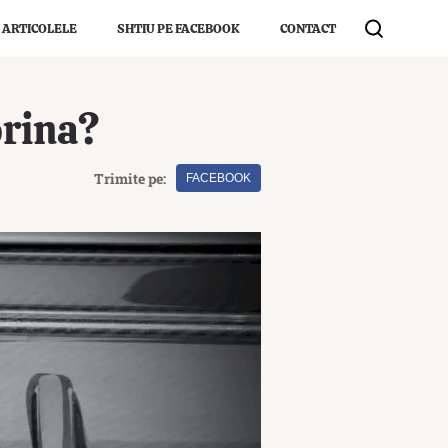
 ARTICOLELE
SHTIU PE FACEBOOK
CONTACT
orina?
Trimite pe:
FACEBOOK