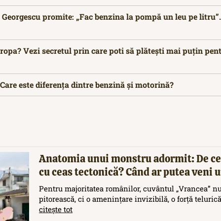
 Georgescu promite: „Fac benzina la pompă un leu pe litru”. 
ropa? Vezi secretul prin care poti să plătești mai puțin pen
Care este diferența dintre benzină și motorină?
Anatomia unui monstru adormit: De ce
cu ceas tectonică? Când ar putea veni
Pentru majoritatea românilor, cuvântul „Vrancea” nu
pitorească, ci o amenințare invizibilă, o forță teluric
citește tot