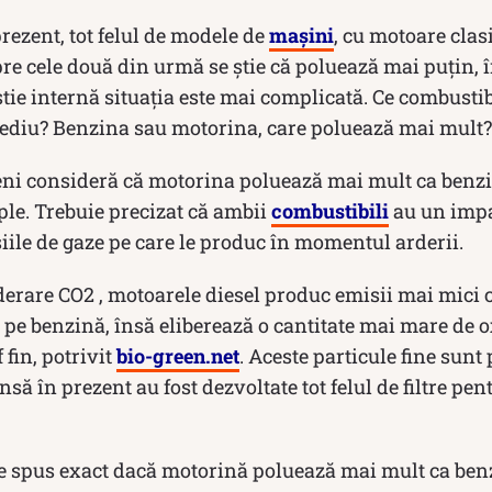
prezent, tot felul de modele de
mașini
, cu motoare clasi
pre cele două din urmă se știe că poluează mai puțin, î
ie internă situația este mai complicată. Ce combustib
ediu? Benzina sau motorina, care poluează mai mult?
ni consideră că motorina poluează mai mult ca benzin
ple. Trebuie precizat că ambii
combustibili
au un impa
ile de gaze pe care le produc în momentul arderii.
derare CO2 , motoarele diesel produc emisii mai mici 
pe benzină, însă eliberează o cantitate mai mare de o
 fin, potrivit
bio-green.net
. Aceste particule fine sunt
să în prezent au fost dezvoltate tot felul de filtre pen
de spus exact dacă motorină poluează mai mult ca benz