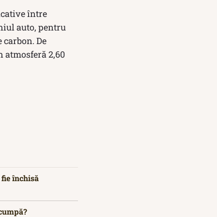
cative între
niul auto, pentru
e carbon. De
în atmosferă 2,60
 fie închisă
 scumpă?