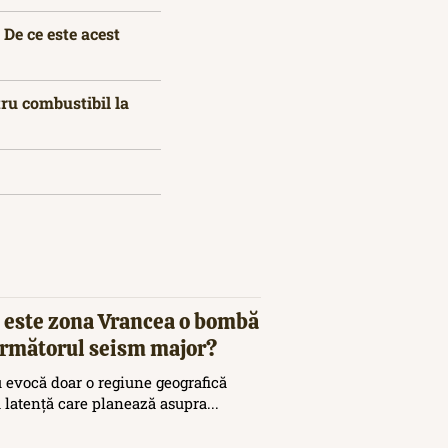
De ce este acest
tru combustibil la
 este zona Vrancea o bombă
 următorul seism major?
 evocă doar o regiune geografică
ă latență care planează asupra...