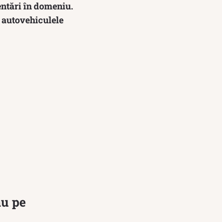
entări în domeniu.
i autovehiculele
au pe