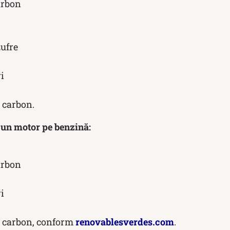
arbon
zufre
i
 carbon.
r un motor pe benzină:
arbon
i
 carbon, conform
renovablesverdes.com
.