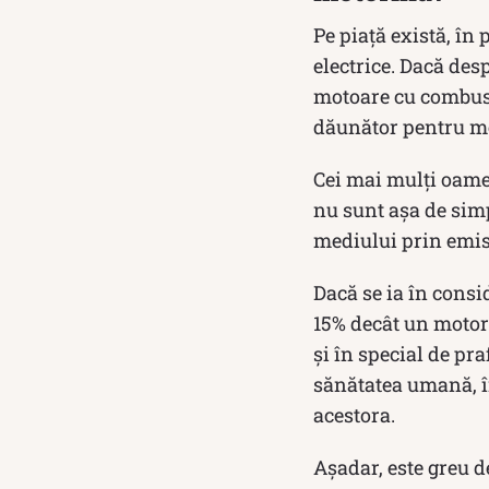
Pe piață există, în 
electrice. Dacă des
motoare cu combust
dăunător pentru m
Cei mai mulți oame
nu sunt așa de sim
mediului prin emisi
Dacă se ia în consi
15% decât un motor 
și în special de praf
sănătatea umană, în
acestora.
Așadar, este greu 