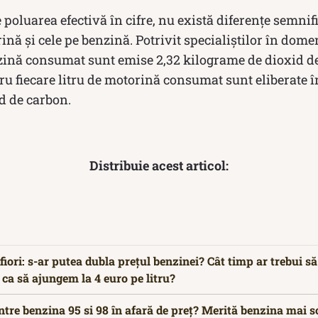
poluarea efectivă în cifre, nu există diferențe semnifi
nă și cele pe benzină. Potrivit specialiștilor în dome
enzină consumat sunt emise 2,32 kilograme de dioxid d
tru fiecare litru de motorină consumat sunt eliberate 
d de carbon.
Distribuie acest articol:
iori: s-ar putea dubla prețul benzinei? Cât timp ar trebui să
a să ajungem la 4 euro pe litru?
intre benzina 95 si 98 în afară de preț? Merită benzina mai