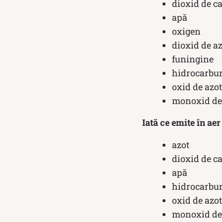
dioxid de c
apă
oxigen
dioxid de a
funingine
hidrocarbur
oxid de azot
monoxid de
Iată ce emite în ae
azot
dioxid de c
apă
hidrocarbur
oxid de azot
monoxid de