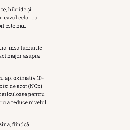
ce, hibride și
n cazul celor cu
il este mai
a, însă lucrurile
ct major asupra
cu aproximativ 10-
xizi de azot (NOx)
 periculoase pentru
tru a reduce nivelul
ina, fiindcă