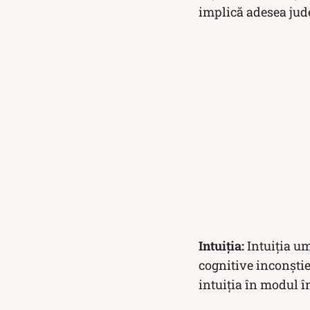
implică adesea judec
Intuiția:
Intuiția um
cognitive inconștie
intuiția în modul î