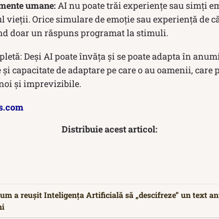
imente umane:
AI nu poate trăi experiențe sau simți e
 vieții. Orice simulare de emoție sau experiență de căt
iind doar un răspuns programat la stimuli.
letă: Deși AI poate învăța și se poate adapta în anumi
te și capacitate de adaptare pe care o au oamenii, care 
noi și imprevizibile.
s.com
Distribuie acest articol:
m a reușit Inteligența Artificială să „descifreze” un text an
ni