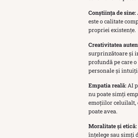
Conștiința de sine:
este o calitate com
propriei existențe.
Creativitatea auten
surprinzătoare și i
profundă pe care o 
personale și intuiți
Empatia reală:
AI p
nu poate simți empa
emoțiilor celuilalt,
poate avea.
Moralitate și etică:
înțelege sau simți 