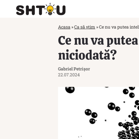
Acasa
»
Ca să știm
»
Ce nu va putea intel
Ce nu va putea 
niciodată?
Gabriel Petrișor
22.07.2024