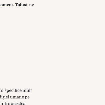
oameni. Totuși, ce
ni specifice mult
diției umane pe
dintre acestea: