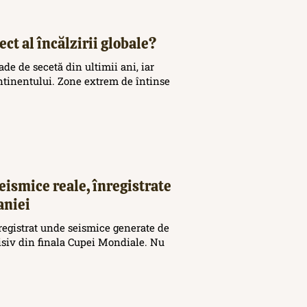
ct al încălzirii globale?
de de secetă din ultimii ani, iar
ontinentului. Zone extrem de întinse
eismice reale, înregistrate
aniei
registrat unde seismice generate de
cisiv din finala Cupei Mondiale. Nu