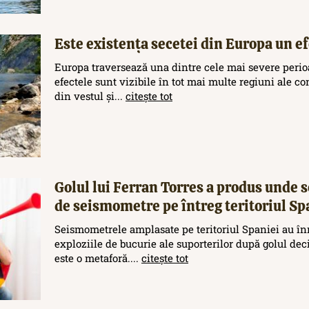
Este existența secetei din Europa un efe
Europa traversează una dintre cele mai severe perioa
efectele sunt vizibile în tot mai multe regiuni ale c
din vestul și...
citește tot
Golul lui Ferran Torres a produs unde s
de seismometre pe întreg teritoriul Sp
Seismometrele amplasate pe teritoriul Spaniei au în
exploziile de bucurie ale suporterilor după golul de
este o metaforă....
citește tot