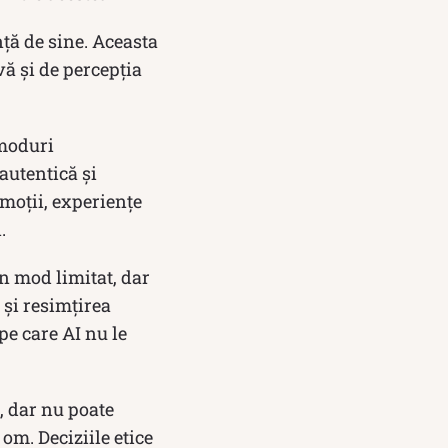
nță de sine. Aceasta
vă și de percepția
 moduri
autentică și
moții, experiențe
.
n mod limitat, dar
 și resimțirea
 pe care AI nu le
, dar nu poate
om. Deciziile etice