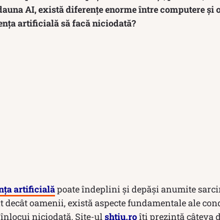
 dauna AI, există diferențe enorme între computere și 
ența artificială să facă niciodată?
nța artificială
poate îndeplini și depăși anumite sarci
nt decât oamenii, există aspecte fundamentale ale con
 înlocui niciodată. Site-ul
shtiu.ro
îți prezintă câteva 