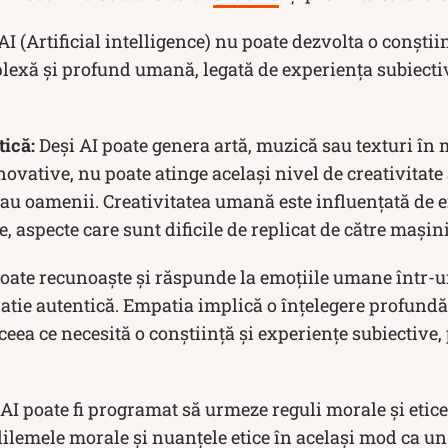
AI (Artificial intelligence) nu poate dezvolta o conștii
plexă și profund umană, legată de experiența subiecti
tică:
Deși AI poate genera artă, muzică sau texturi în
novative, nu poate atinge același nivel de creativitate 
au oamenii. Creativitatea umană este influențată de e
e, aspecte care sunt dificile de replicat de către mașini
oate recunoaște și răspunde la emoțiile umane într-u
tie autentică. Empatia implică o înțelegere profundă
 ceea ce necesită o conștiință și experiențe subiective,
AI poate fi programat să urmeze reguli morale și etice
dilemele morale și nuanțele etice în același mod ca un 