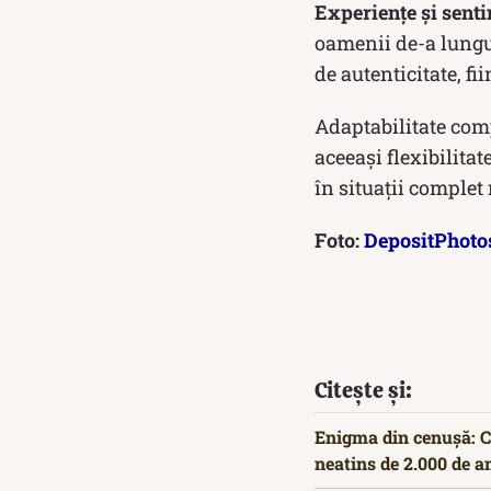
Experiențe și sent
oamenii de-a lungul
de autenticitate, f
Adaptabilitate comp
aceeași flexibilita
în situații complet 
Foto:
DepositPhoto
Citește și:
Enigma din cenușă: Cu
neatins de 2.000 de a