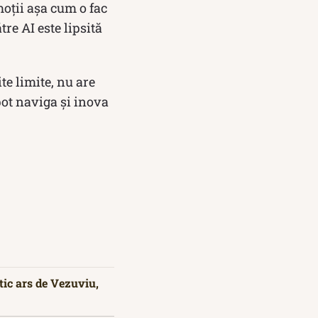
moții așa cum o fac
re AI este lipsită
te limite, nu are
pot naviga și inova
tic ars de Vezuviu,