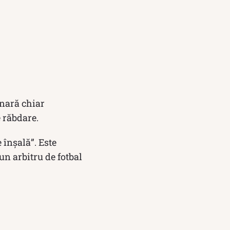
inară chiar
 răbdare.
 înșală”. Este
un arbitru de fotbal