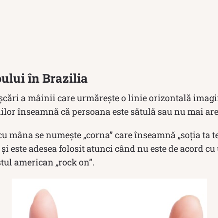
ului în Brazilia
șcări a mâinii care urmărește o linie orizontală imag
hilor înseamnă că persoana este sătulă sau nu mai are
cu mâna se numește „corna” care înseamnă „soția ta te
 și este adesea folosit atunci când nu este de acord cu 
estul american „rock on”.