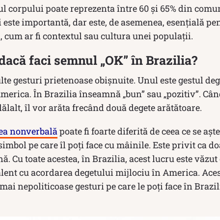
l corpului poate reprezenta între 60 și 65% din comun
 este importantă, dar este, de asemenea, esențială pe
i, cum ar fi contextul sau cultura unei populații.
acă faci semnul „OK” în Brazilia?
lte gesturi prietenoase obișnuite. Unul este gestul de
America. În Brazilia înseamnă „bun” sau „pozitiv”. Câ
ălalt, îl vor arăta frecând două degete arătătoare.
ea nonverbală
poate fi foarte diferită de ceea ce se aște
imbol pe care îl poți face cu mâinile. Este privit ca
. Cu toate acestea, în Brazilia, acest lucru este văzut 
lent cu acordarea degetului mijlociu în America. Aces
mai nepoliticoase gesturi pe care le poți face în Brazili