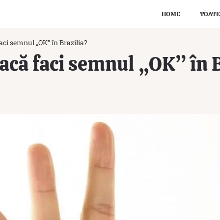
HOME
TOATE
ci semnul „OK” în Brazilia?
că faci semnul „OK” în B