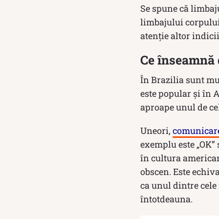
Se spune că limbaju
limbajului corpului
atenție altor indici
Ce înseamnă d
În Brazilia sunt mu
este popular și în 
aproape unul de cel
Uneori,
comunicar
exemplu este „OK” s
în cultura americană
obscen. Este echiva
ca unul dintre cele 
întotdeauna.