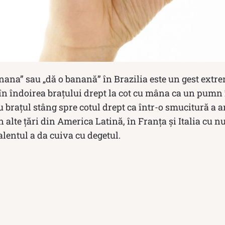
ana” sau „dă o banană” în Brazilia este un gest extre
în îndoirea brațului drept la cot cu mâna ca un pumn î
u brațul stâng spre cotul drept ca într-o smucitură a a
 în alte țări din America Latină, în Franța și Italia cu n
alentul a da cuiva cu degetul.