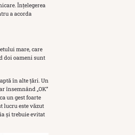
icare. Înțelegerea
ntru a acorda
getului mare, care
nd doi oameni sunt
aptă în alte țări. Un
 doar însemnând „OK”
ca un gest foarte
t lucru este văzut
a și trebuie evitat