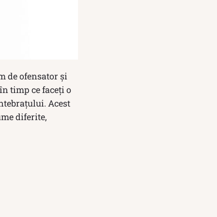
m de ofensator și
n timp ce faceți o
ntebrațului. Acest
ume diferite,