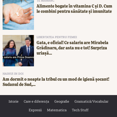
TE MĂNÂNC
Alimente bogate în vitamina C și D. Cum
le combini pentru sănătate și imunitate
LIBERTATEA PENTRU FEMEI
Gata, e oficial! Ce salariu are Mirabela
Grădinaru, dar asta nu e tot! Surpriza
uriașă...
HAIHUI IN DOI
Am dormit o noapte la tribul cu un mod de igienă șocant!
Sudanul de Sud,...
Istorie
Care e diferența
Geografie
Gramatică/Vocabular
Expresii
Matematica
Tech Stuff