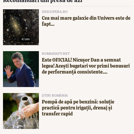
Recomandări din presa de azi
DESCOPERA.RO
Cea mai mare galaxie din Univers este de
fapt...
ROMANIATV.NET
Este OFICIAL! Nicușor Dan a semnat
legea! Acești bugetari vor primi bonusuri
de performanță consistente....
ȘTIRI ROMÂNIA
Pompă de apă pe benzină: soluție
practică pentru irigații, drenaj și
transfer rapid