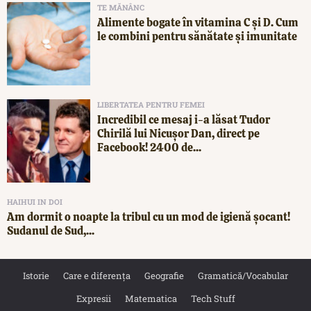
TE MĂNÂNC
Alimente bogate în vitamina C și D. Cum
le combini pentru sănătate și imunitate
LIBERTATEA PENTRU FEMEI
Incredibil ce mesaj i-a lăsat Tudor
Chirilă lui Nicușor Dan, direct pe
Facebook! 2400 de...
HAIHUI IN DOI
Am dormit o noapte la tribul cu un mod de igienă șocant!
Sudanul de Sud,...
Istorie
Care e diferența
Geografie
Gramatică/Vocabular
Expresii
Matematica
Tech Stuff