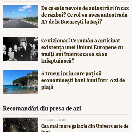
De ce este nevoie de autostrăzi în caz
de război? Ce rol va avea autostrada
A7 de la București la Iași?
Ce vizionar! Ce român a anticipat
existența unei Uniuni Europene cu
mulți ani înainte ca ea să se
înfăptuiască?
5 trucuri prin care poți să
economisești bani buni într-o zi de
plajă
Recomandări din presa de azi
DESCOPERA.RO
Cea mai mare galaxie din Univers este de