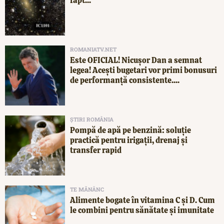
fapt...
ROMANIATV.NET
Este OFICIAL! Nicușor Dan a semnat
legea! Acești bugetari vor primi bonusuri
de performanță consistente....
ȘTIRI ROMÂNIA
Pompă de apă pe benzină: soluție
practică pentru irigații, drenaj și
transfer rapid
TE MĂNÂNC
Alimente bogate în vitamina C și D. Cum
le combini pentru sănătate și imunitate