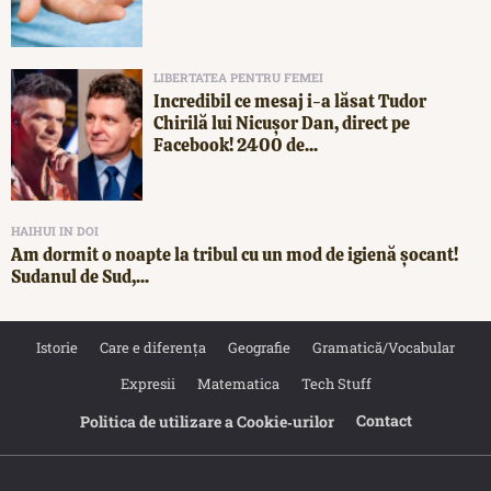
LIBERTATEA PENTRU FEMEI
Incredibil ce mesaj i-a lăsat Tudor
Chirilă lui Nicușor Dan, direct pe
Facebook! 2400 de...
HAIHUI IN DOI
Am dormit o noapte la tribul cu un mod de igienă șocant!
Sudanul de Sud,...
Istorie
Care e diferența
Geografie
Gramatică/Vocabular
Expresii
Matematica
Tech Stuff
Contact
Politica de utilizare a Cookie‐urilor