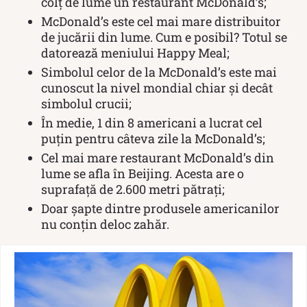
colț de lume un restaurant McDonald’s;
McDonald’s este cel mai mare distribuitor
de jucării din lume. Cum e posibil? Totul se
datorează meniului Happy Meal;
Simbolul celor de la McDonald’s este mai
cunoscut la nivel mondial chiar și decât
simbolul crucii;
În medie, 1 din 8 americani a lucrat cel
puțin pentru câteva zile la McDonald’s;
Cel mai mare restaurant McDonald’s din
lume se afla în Beijing. Acesta are o
suprafață de 2.600 metri pătrați;
Doar șapte dintre produsele americanilor
nu conțin deloc zahăr.