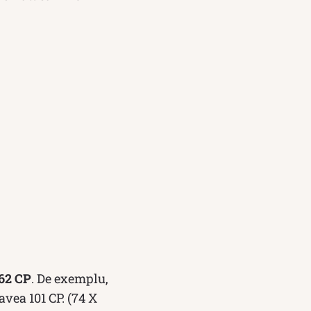
62 CP
. De exemplu,
vea 101 CP. (74 X