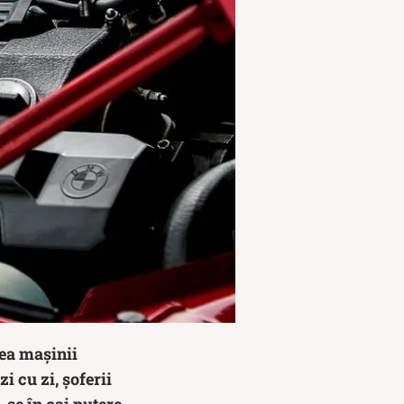
tea mașinii
i cu zi, șoferii
se în cai putere.