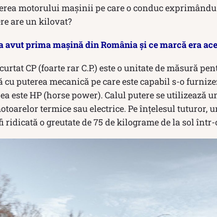
erea motorului mașinii pe care o conduc exprimându-s
ere are un kilovat?
a avut prima mașină din România și ce marcă era ac
curtat CP (foarte rar C.P.) este o unitate de măsură pen
ă cu puterea mecanică pe care este capabil s-o furnize
ea este HP (horse power). Calul putere se utilizează u
otoarelor termice sau electrice. Pe înțelesul tuturor, u
fi ridicată o greutate de 75 de kilograme de la sol într