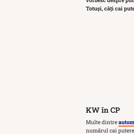
Totuși, câți cai pu
KW în CP
Multe dintre
autom
numărul cai putere e