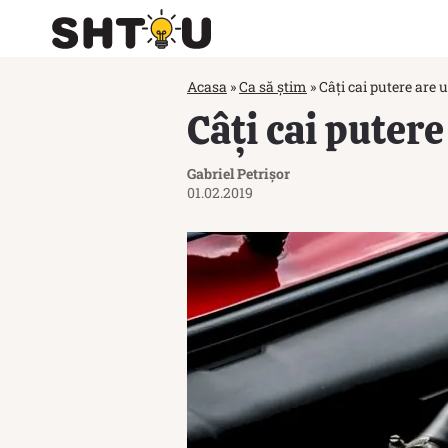
Acasa
»
Ca să știm
»
Câți cai putere are
Câți cai puter
Gabriel Petrișor
01.02.2019