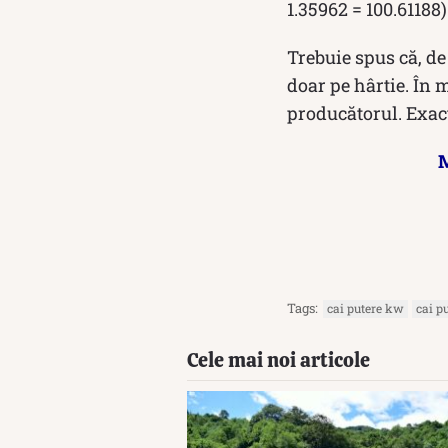
1.35962 = 100.61188)
Trebuie spus că, de
doar pe hârtie. În 
producătorul. Exac
M
Tags:
cai putere kw
cai p
Cele mai noi articole