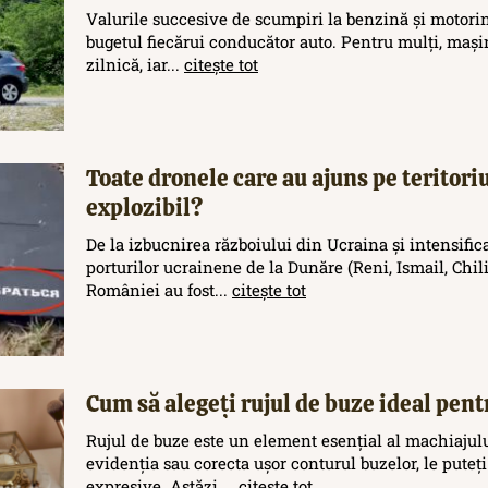
Valurile succesive de scumpiri la benzină și motori
bugetul fiecărui conducător auto. Pentru mulți, maș
zilnică, iar...
citește tot
Toate dronele care au ajuns pe teritor
explozibil?
De la izbucnirea războiului din Ucraina și intensific
porturilor ucrainene de la Dunăre (Reni, Ismail, Chilia
României au fost...
citește tot
Cum să alegeți rujul de buze ideal pent
Rujul de buze este un element esențial al machiajului
evidenția sau corecta ușor conturul buzelor, le puteți
expresive. Astăzi,...
citește tot