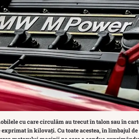
bilele cu care circulăm au trecut în talon sau în car
exprimat în kilovați. Cu toate acestea, în limbajul de z
erea motorului mașinii pe care o conduc exprimându-