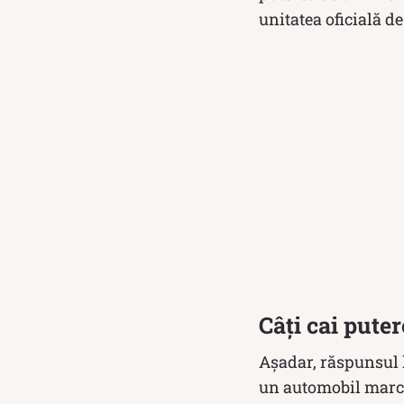
unitatea oficială d
Câți cai pute
Așadar, răspunsul 
un automobil marca 