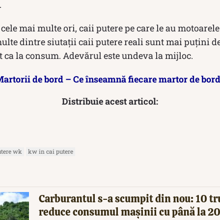
.
 cele mai multe ori, caii putere pe care le au motoarel
multe dintre siutații caii putere reali sunt mai puțini 
t ca la consum. Adevărul este undeva la mijloc.
artorii de bord – Ce înseamnă fiecare martor de bor
Distribuie acest articol:
utere wk
kw in cai putere
Carburantul s-a scumpit din nou: 10 tr
reduce consumul mașinii cu până la 