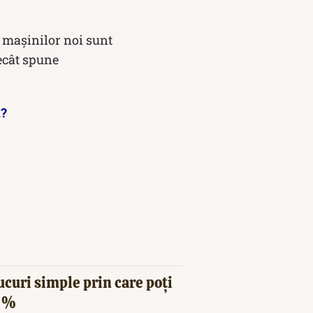
e mașinilor noi sunt
decât spune
d?
ucuri simple prin care poți
20%