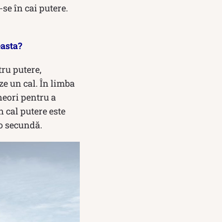
e în cai putere.
easta?
tru putere,
ze un cal. În limba
neori pentru a
n cal putere este
-o secundă.