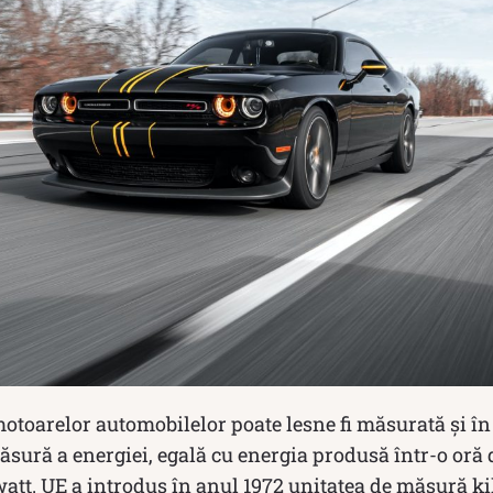
otoarelor automobilelor poate lesne fi măsurată și în 
ăsură a energiei, egală cu energia produsă într-o oră 
att. UE a introdus în anul 1972 unitatea de măsură ki