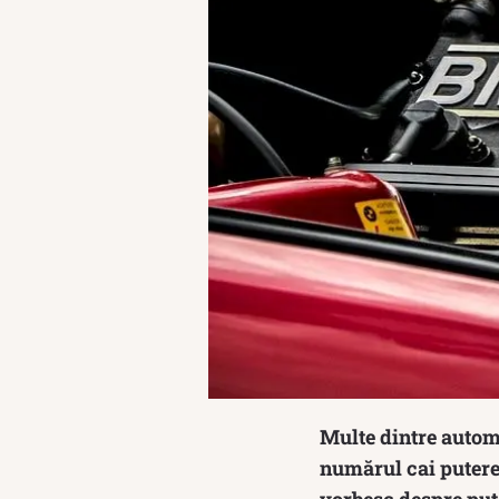
Multe dintre automo
numărul cai putere 
vorbesc despre put