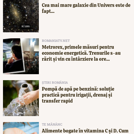
Cea mai mare galaxie din Univers este de
fapt...
ROMANIATV.NET
Metrorex, primele măsuri pentru
economie energetică. Trenurile s-au
rărit și vin cu întârziere la ore...
ȘTIRI ROMÂNIA
Pompă de apă pe benzină: soluție
practică pentru irigații, drenaj și
transfer rapid
TE MĂNÂNC
Alimente bogate în vitamina C și D. Cum