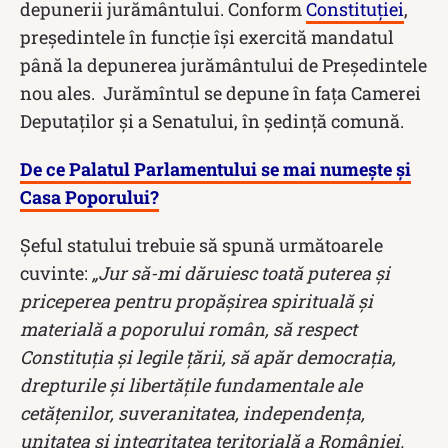
depunerii jurământului. Conform
Constituției
,
președintele în funcție își exercită mandatul
până la depunerea jurământului de Preşedintele
nou ales. Jurămîntul se depune în faţa Camerei
Deputaţilor şi a Senatului, în şedinţă comună.
De ce Palatul Parlamentului se mai numește și
Casa Poporului?
Șeful statului trebuie să spună următoarele
cuvinte:
„Jur să-mi dăruiesc toată puterea şi
priceperea pentru propăşirea spirituală şi
materială a poporului român, să respect
Constituţia şi legile ţării, să apăr democraţia,
drepturile şi libertăţile fundamentale ale
cetăţenilor, suveranitatea, independenţa,
unitatea şi integritatea teritorială a României.