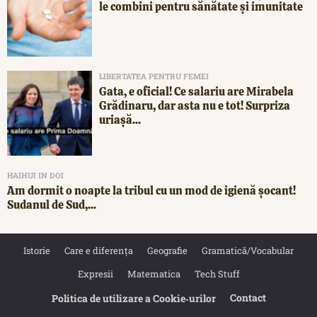
le combini pentru sănătate și imunitate
LIBERTATEA PENTRU FEMEI
Gata, e oficial! Ce salariu are Mirabela
Grădinaru, dar asta nu e tot! Surpriza
uriașă...
HAIHUI IN DOI
Am dormit o noapte la tribul cu un mod de igienă șocant!
Sudanul de Sud,...
Istorie
Care e diferența
Geografie
Gramatică/Vocabular
Expresii
Matematica
Tech Stuff
Contact
Politica de utilizare a Cookie‐urilor