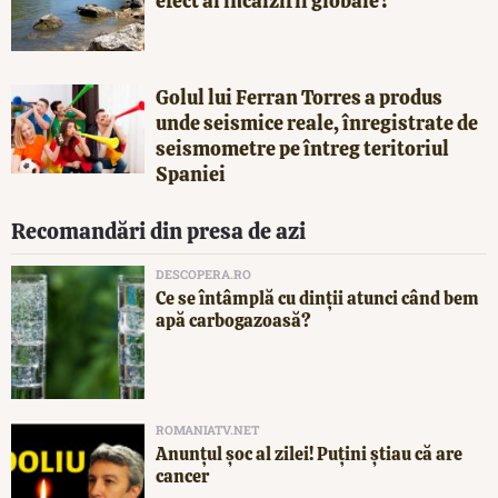
efect al încălzirii globale?
Golul lui Ferran Torres a produs
unde seismice reale, înregistrate de
seismometre pe întreg teritoriul
Spaniei
Recomandări din presa de azi
DESCOPERA.RO
Ce se întâmplă cu dinții atunci când bem
apă carbogazoasă?
ROMANIATV.NET
Anunţul şoc al zilei! Puţini ştiau că are
cancer