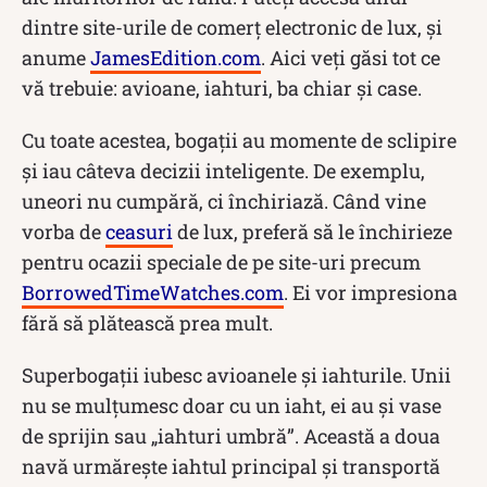
dintre site-urile de comerț electronic de lux, și
anume
JamesEdition.com
. Aici veți găsi tot ce
vă trebuie: avioane, iahturi, ba chiar și case.
Cu toate acestea, bogații au momente de sclipire
și iau câteva decizii inteligente. De exemplu,
uneori nu cumpără, ci închiriază. Când vine
vorba de
ceasuri
de lux, preferă să le închirieze
pentru ocazii speciale de pe site-uri precum
BorrowedTimeWatches.com
. Ei vor impresiona
fără să plătească prea mult.
Superbogații iubesc avioanele și iahturile. Unii
nu se mulțumesc doar cu un iaht, ei au și vase
de sprijin sau „iahturi umbră”. Această a doua
navă urmărește iahtul principal și transportă