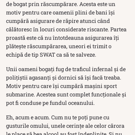
de bogat prin răscumpărare. Acesta este un
motiv pentru care oamenii plini de bani își
cumpără asigurare de răpire atunci când
călătoresc în locuri considerate riscante. Partea
proastă este că nu întotdeauna asigurarea îți
plătește răscumpărarea, uneori ei trimit o
echipă de tip SWAT ca să te salveze.
Unii oameni bogați fug de traficul infernal și de
polițiștii agasanți și dornici să își facă treaba.
Motiv pentru care își cumpără mașini sport
submarine. Acestea sunt complet funcționale și
pot fi conduse pe fundul oceanului.
Eh, acum e acum. Cum nu te poți pune cu
gusturile omului, unele cerințe ale celor cărora
le place să bea alcool au fost îndeplinite. Și nu