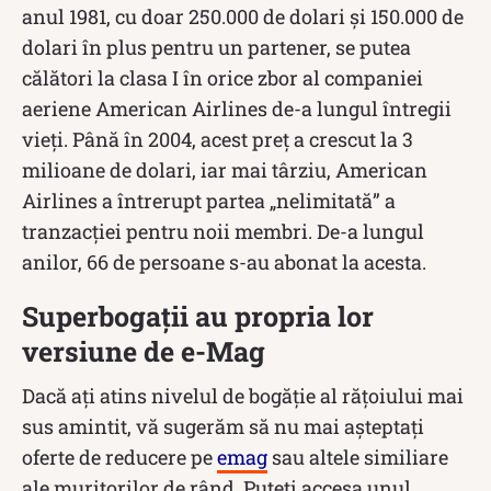
anul 1981, cu doar 250.000 de dolari și 150.000 de
dolari în plus pentru un partener, se putea
călători la clasa I în orice zbor al companiei
aeriene American Airlines de-a lungul întregii
vieți. Până în 2004, acest preț a crescut la 3
milioane de dolari, iar mai târziu, American
Airlines a întrerupt partea „nelimitată” a
tranzacției pentru noii membri. De-a lungul
anilor, 66 de persoane s-au abonat la acesta.
Superbogații au propria lor
versiune de e-Mag
Dacă ați atins nivelul de bogăție al rățoiului mai
sus amintit, vă sugerăm să nu mai așteptați
oferte de reducere pe
emag
sau altele similiare
ale muritorilor de rând. Puteți accesa unul