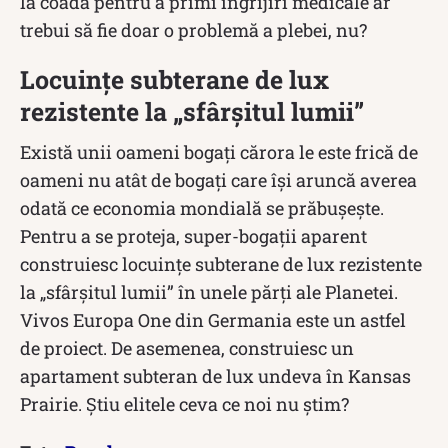
la coadă pentru a primi îngrijiri medicale ar
trebui să fie doar o problemă a plebei, nu?
Locuințe subterane de lux
rezistente la „sfârșitul lumii”
Există unii oameni bogați cărora le este frică de
oameni nu atât de bogați care își aruncă averea
odată ce economia mondială se prăbușește.
Pentru a se proteja, super-bogații aparent
construiesc locuințe subterane de lux rezistente
la „sfârșitul lumii” în unele părți ale Planetei.
Vivos Europa One din Germania este un astfel
de proiect. De asemenea, construiesc un
apartament subteran de lux undeva în Kansas
Prairie. Știu elitele ceva ce noi nu știm?