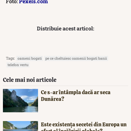
Foto:
Pexels.com
Distribuie acest articol:
Tags:
oameni bogati
pe ce cheltuiesc oamenii bogati banii
telefon vertu
Cele mai noi articole
Ce s-ar întâmpla dacă ar seca
Dunărea?
Este existența secetei din Europa un