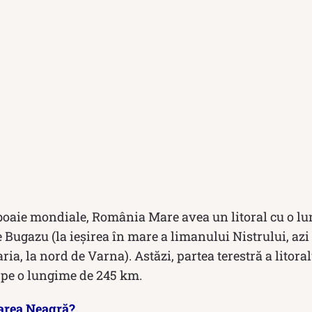
zboaie mondiale, România Mare avea un litoral cu o l
e Bugazu (la ieșirea în mare a limanului Nistrului, azi
aria, la nord de Varna). Astăzi, partea terestră a litor
e pe o lungime de 245 km.
Marea Neagră?