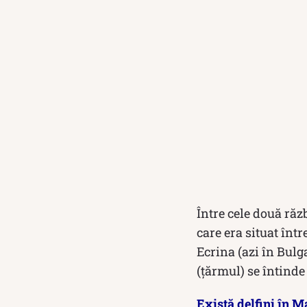
Între cele două ră
care era situat într
Ecrina (azi în Bulg
(țărmul) se întind
Există delfini în 