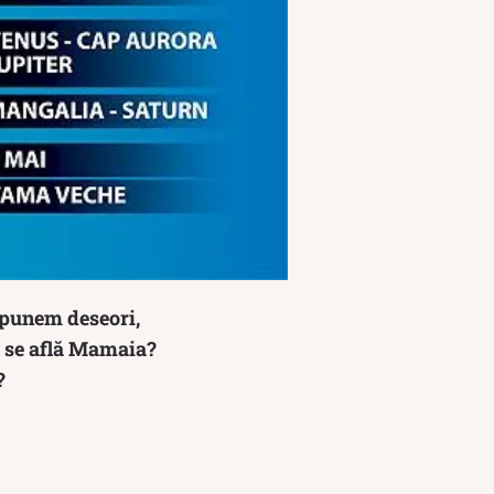
o punem deseori,
e se află Mamaia?
?