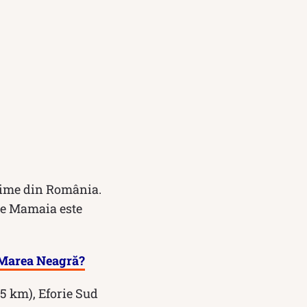
ărime din România.
 de Mamaia este
 Marea Neagră?
15 km), Eforie Sud