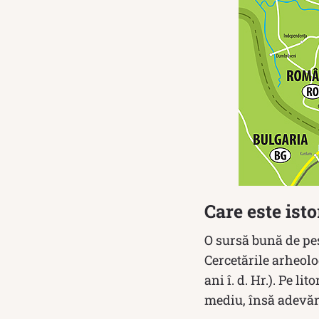
Care este ist
O sursă bună de pe
Cercetările arheolo
ani î. d. Hr.). Pe 
mediu, însă adevăr