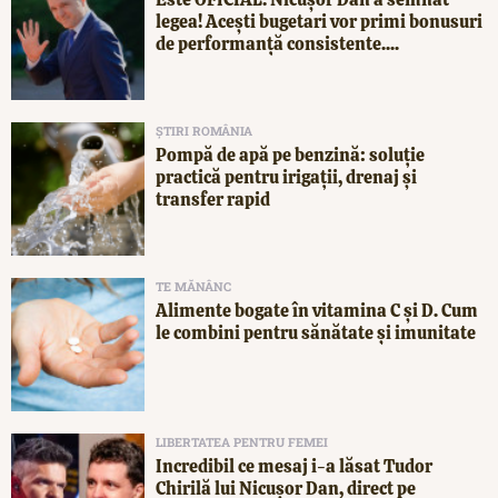
legea! Acești bugetari vor primi bonusuri
de performanță consistente....
ȘTIRI ROMÂNIA
Pompă de apă pe benzină: soluție
practică pentru irigații, drenaj și
transfer rapid
TE MĂNÂNC
Alimente bogate în vitamina C și D. Cum
le combini pentru sănătate și imunitate
LIBERTATEA PENTRU FEMEI
Incredibil ce mesaj i-a lăsat Tudor
Chirilă lui Nicușor Dan, direct pe