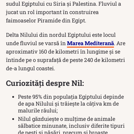
sudul Egiptului cu Siria și Palestina. Fluviul a
jucat un rol important în construirea
faimoaselor Piramide din Egipt.
Delta Nilului din nordul Egiptului este locul
unde fluviul se varsă în
Marea Mediterană
. Are
aproximativ 160 de kilometri în lungime și se
întinde pe o suprafață de peste 240 de kilometri
de-a lungul coastei.
Curiozități despre Nil:
Peste 95% din populația Egiptului depinde
de apa Nilului și trăiește la câțiva km de
malurile râului;
Nilul găzduiește o mulțime de animale
sălbatice minunate, inclusiv diferite tipuri
de pești și păsări, precum și broaște