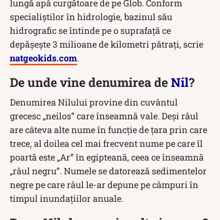
lungă apă curgătoare de pe Glob. Conform
specialiștilor în hidrologie, bazinul său
hidrografic se întinde pe o suprafaţă ce
depăşeşte 3 milioane de kilometri pătraţi, scrie
natgeokids.com
.
De unde vine denumirea de
Nil
?
Denumirea Nilului provine din cuvântul
grecesc „neilos” care înseamnă vale. Deși râul
are câteva alte nume în funcție de țara prin care
trece, al doilea cel mai frecvent nume pe care îl
poartă este „Ar” în egipteană, ceea ce înseamnă
„râul negru”. Numele se datorează sedimentelor
negre pe care râul le-ar depune pe câmpuri în
timpul inundațiilor anuale.