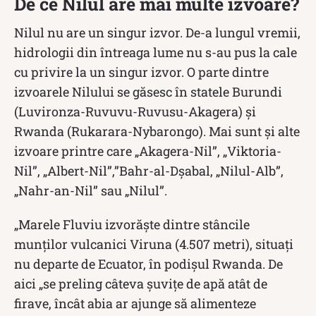
De ce Nilul are mai multe izvoare?
Nilul nu are un singur izvor. De-a lungul vremii,
hidrologii din întreaga lume nu s-au pus la cale
cu privire la un singur izvor. O parte dintre
izvoarele Nilului se găsesc în statele Burundi
(Luvironza-Ruvuvu-Ruvusu-Akagera) şi
Rwanda (Rukarara-Nybarongo). Mai sunt și alte
izvoare printre care „Akagera-Nil”, „Viktoria-
Nil”, „Albert-Nil”,”Bahr-al-Dșabal, „Nilul-Alb”,
„Nahr-an-Nil” sau „Nilul”.
„Marele Fluviu izvorăște dintre stâncile
munților vulcanici Viruna (4.507 metri), situați
nu departe de Ecuator, în podișul Rwanda. De
aici „se preling câteva șuvițe de apă atât de
firave, încât abia ar ajunge să alimenteze