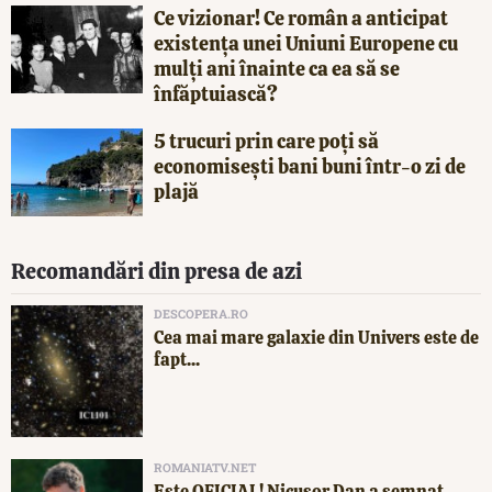
Ce vizionar! Ce român a anticipat
existența unei Uniuni Europene cu
mulți ani înainte ca ea să se
înfăptuiască?
5 trucuri prin care poți să
economisești bani buni într-o zi de
plajă
Recomandări din presa de azi
DESCOPERA.RO
Cea mai mare galaxie din Univers este de
fapt...
ROMANIATV.NET
Este OFICIAL! Nicușor Dan a semnat