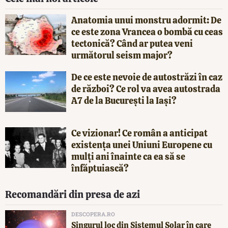
Anatomia unui monstru adormit: De
ce este zona Vrancea o bombă cu ceas
tectonică? Când ar putea veni
următorul seism major?
De ce este nevoie de autostrăzi în caz
de război? Ce rol va avea autostrada
A7 de la București la Iași?
Ce vizionar! Ce român a anticipat
existența unei Uniuni Europene cu
mulți ani înainte ca ea să se
înfăptuiască?
Recomandări din presa de azi
DESCOPERA.RO
Singurul loc din Sistemul Solar în care