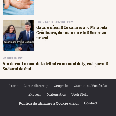
LIBERTATEA PENTRU FEMEI
Gata, e oficial! Ce salariu are Mirabela
Grădinaru, dar asta nu e tot! Surpriza
uriașă...
HAIHUI IN DOI
Am dormit o noapte la tribul cu un mod de igienă șocant!
Sudanul de Sud,...
Istorie
Care e diferența
Geografie
Gramatică/Vocabular
Expresii
Matematica
Tech Stuff
Contact
Politica de utilizare a Cookie‐urilor