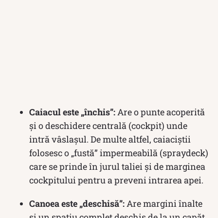
Caiacul este „închis”:
Are o punte acoperită
și o deschidere centrală (cockpit) unde
intră vâslașul. De multe altfel, caiaciștii
folosesc o „fustă” impermeabilă (spraydeck)
care se prinde în jurul taliei și de marginea
cockpitului pentru a preveni intrarea apei.
Canoea este „deschisă”:
Are margini înalte
și un spațiu complet deschis de la un capăt