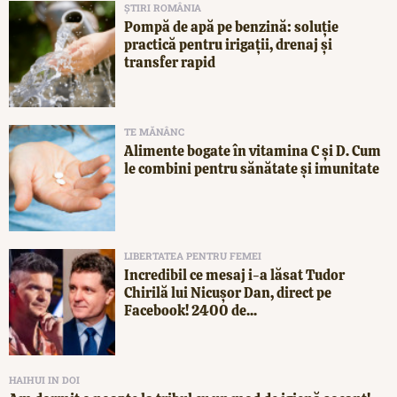
ȘTIRI ROMÂNIA
Pompă de apă pe benzină: soluție
practică pentru irigații, drenaj și
transfer rapid
TE MĂNÂNC
Alimente bogate în vitamina C și D. Cum
le combini pentru sănătate și imunitate
LIBERTATEA PENTRU FEMEI
Incredibil ce mesaj i-a lăsat Tudor
Chirilă lui Nicușor Dan, direct pe
Facebook! 2400 de...
HAIHUI IN DOI