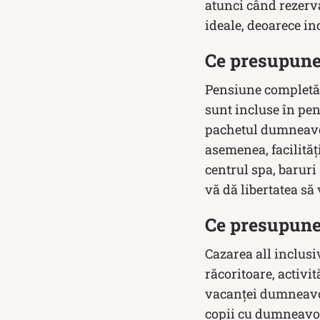
atunci când rezerva
ideale, deoarece in
Ce presupune
Pensiune completă 
sunt incluse în pen
pachetul dumneavoas
asemenea, facilități
centrul spa, baruri 
vă dă libertatea să
Ce presupune 
Cazarea all inclusi
răcoritoare, activit
vacanței dumneavoa
copii cu dumneavoa