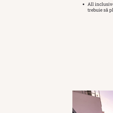
All inclusi
trebuie să p