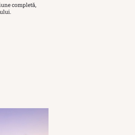
siune completă,
ului.