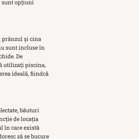
ă sunt opțiuni
 prânzul și cina
nu sunt incluse în
chide. De
 utilizați piscina,
gerea ideală, fiindcă
lectate, băuturi
uncție de locația
 în care există
doresc să se bucure