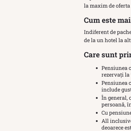
la maxim de oferta 
Cum este mai 
Indiferent de pachet
de la un hotel la alt
Care sunt pri
Pensiunea co
rezervați la
Pensiunea c
include gust
În general,
persoană, în
Cu pensiun
All inclusiv
deoarece es