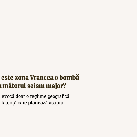
 este zona Vrancea o bombă
 următorul seism major?
 evocă doar o regiune geografică
ă latență care planează asupra...