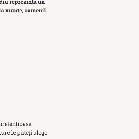
ediu reprezintă un
 la munte, oamenii
 pretențioase
are le puteți alege