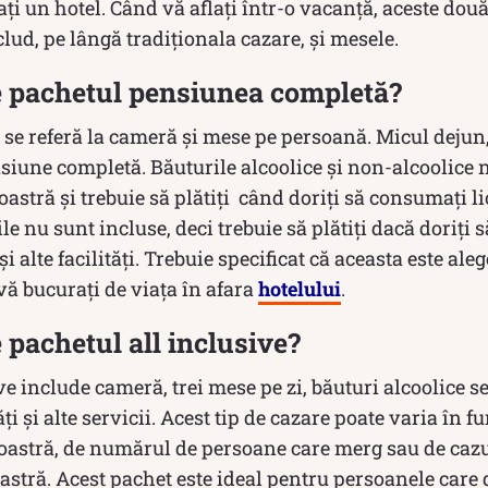
ți un hotel. Când vă aflați într-o vacanță, aceste dou
clud, pe lângă tradiționala cazare, și mesele.
 pachetul pensiunea completă?
se referă la cameră și mese pe persoană. Micul dejun,
siune completă. Băuturile alcoolice și non-alcoolice 
tră și trebuie să plătiți când doriți să consumați li
le nu sunt incluse, deci trebuie să plătiți dacă doriți să
și alte facilități. Trebuie specificat că aceasta este ale
 vă bucurați de viața în afara
hotelului
.
pachetul all inclusive?
ve include cameră, trei mese pe zi, băuturi alcoolice se
ăți și alte servicii. Acest tip de cazare poate varia în f
stră, de numărul de persoane care merg sau de cazul
stră. Acest pachet este ideal pentru persoanele care 