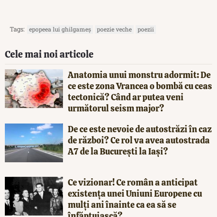
Tags:
epopeea lui ghilgameș
poezie veche
poezii
Cele mai noi articole
Anatomia unui monstru adormit: De
ce este zona Vrancea o bombă cu ceas
tectonică? Când ar putea veni
următorul seism major?
De ce este nevoie de autostrăzi în caz
de război? Ce rol va avea autostrada
A7 de la București la Iași?
Ce vizionar! Ce român a anticipat
existența unei Uniuni Europene cu
mulți ani înainte ca ea să se
înfăptuiască?