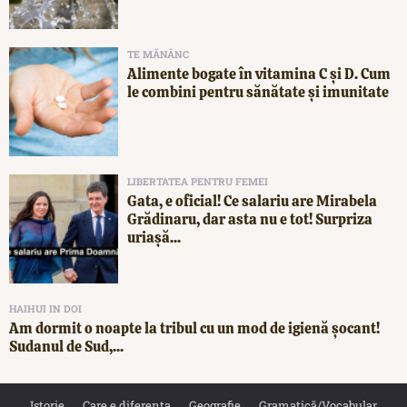
TE MĂNÂNC
Alimente bogate în vitamina C și D. Cum
le combini pentru sănătate și imunitate
LIBERTATEA PENTRU FEMEI
Gata, e oficial! Ce salariu are Mirabela
Grădinaru, dar asta nu e tot! Surpriza
uriașă...
HAIHUI IN DOI
Am dormit o noapte la tribul cu un mod de igienă șocant!
Sudanul de Sud,...
Istorie
Care e diferența
Geografie
Gramatică/Vocabular