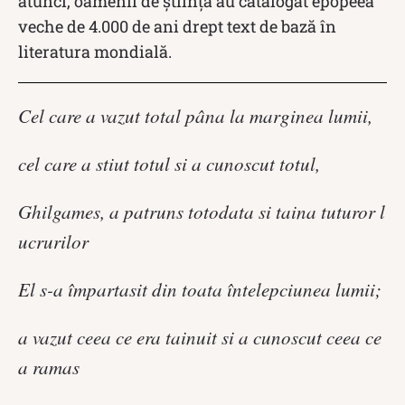
atunci, oamenii de știință au catalogat epopeea
veche de 4.000 de ani drept text de bază în
literatura mondială.
Cel care a vazut total pâna la marginea lumii,
cel care a stiut totul si a cunoscut totul,
Ghilgames, a patruns totodata si taina tuturor l
ucrurilor
El s-a împartasit din toata întelepciunea lumii;
a vazut ceea ce era tainuit si a cunoscut ceea ce
a ramas