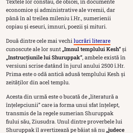
Textele lor constau, de obicei, în documente
economice și administrative ale vremii, dar
până în al treilea mileniu î.Hr., sumerienii
copiau și eseuri, imnuri, poezii și mituri.
Două dintre cele mai vechi
lucrări literare
cunoscute ale lor sunt
„Imnul templului Kesh”
și
„Instrucțiunile lui Shuruppak”
, ambele există în
versiuni scrise datând în jurul anului 2500 î.Hr.
Prima este o odă antică adusă templului Kesh și
zeităților din acel templu.
Acesta din urmă este o bucată de „literatură a
înțelepciunii” care ia forma unui sfat înțelept,
transmis de la regele sumerian Shuruppak
fiului său, Ziusudra. Unul dintre proverbele lui
Shuruppak îl avertizează pe băiat să nu
„judece