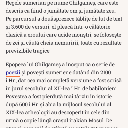
Regele sumerian pe nume Ghilgameș, care este
descris ca fiind o jumătate om și jumătate zeu.
Pe parcursul a douăsprezece tăblițe de lut de text
și 3.600 de versuri, el pleacă într-o călătorie
clasică a eroului care ucide monștri, se folosește
de zei și căută cheia nemuririi, toate cu rezultate
previzibile tragice.
Epopeea lui Ghilgameș a început ca o serie de
poezii
și povești sumeriene datând din 2100
î.Hr., dar cea mai completă versiune a fost scrisă
în jurul secolului al XII-lea î.Hr. de babilonieni.
Povestea a fost pierdută mai târziu în istorie
după 600 î.Hr. și abia la mijlocul secolului al
XIX-lea arheologii au descoperit în cele din
urmă o copie lângă orașul irakian Mosul. De