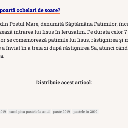
poartă ochelari de soare?
din Postul Mare, denumită Săptămâna Patimilor, înc
zează intrarea lui Iisus în Ierusalim. Pe durata celor 7
r se comemorează patimile lui Iisus, răstignirea și 
a înviat în a treia zi după răstignirea Sa, atunci când
a.
Distribuie acest articol:
2019
cand pica pastele la anul
paste 2019
pastele in 2019