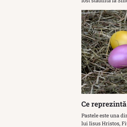
fost stabilită la Si
Ce reprezintă
Pastele este una d
lui Iisus Hristos, F