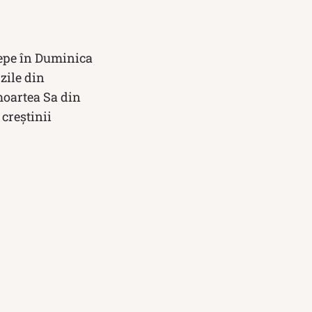
epe în Duminica
 zile din
moartea Sa din
 creștinii