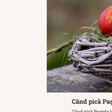
Când pică Paș
Când pică Paștele î