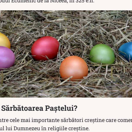
nodul Ecumenic de la Niceea, în 325 e.n.
 Sărbătoarea Paștelui?
intre cele mai importante sărbători creștine care com
iul lui Dumnezeu în religiile creștine.