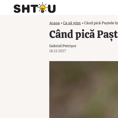
Acasa
»
Ca să știm
»
Când pică Paștele î
Când pică Pașt
Gabriel Petrișor
18.12.2017