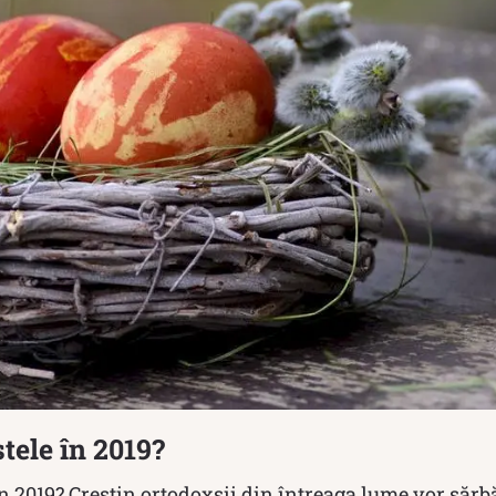
tele în 2019?
n 2019? Creștin ortodoxșii din întreaga lume vor sărbă