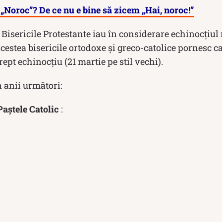
, „Noroc”? De ce nu e bine să zicem „Hai, noroc!”
i Bisericile Protestante iau în considerare echinocțiul
cestea bisericile ortodoxe și greco-catolice pornesc ca
drept echinocțiu (21 martie pe stil vechi).
 anii următori:
Paștele Catolic
: