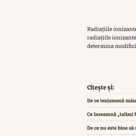
Radiaţiile ionizant
radiaţiile ionizan
determina modificăr
Citește și:
De ce tenismenii măn
Ce înseamnă „talimi b
De ce nu este bine să