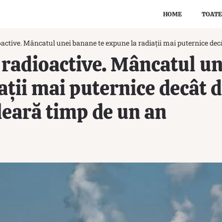
HOME
TOATE
active. Mâncatul unei banane te expune la radiaţii mai puternice decâ
radioactive. Mâncatul un
aţii mai puternice decât d
leară timp de un an