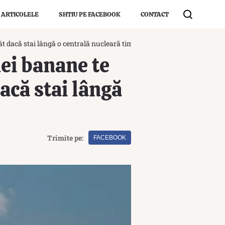
 ARTICOLELE
SHTIU PE FACEBOOK
CONTACT
t dacă stai lângă o centrală nucleară timp de un an
ei banane te
acă stai lângă
Trimite pe:
FACEBOOK