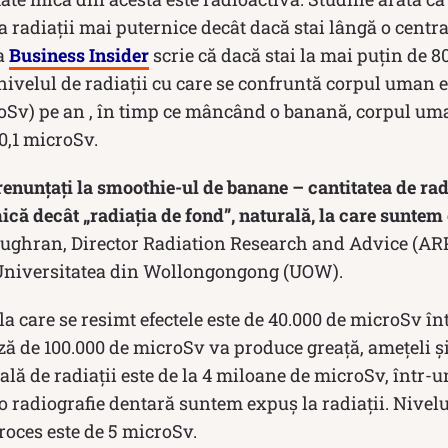
 radiaţii mai puternice decât dacă stai lângă o centr
ia
Business Insider
scrie că dacă stai la mai puţin de 8
nivelul de radiaţii cu care se confruntă corpul uman e
oSv) pe an , în timp ce mâncând o banană, corpul uma
 0,1 microSv.
renunțați la smoothie-ul de banane – cantitatea de rad
că decât „radiația de fond”, naturală, la care suntem 
Loughran, Director Radiation Research and Advice (AR
 Universitatea din Wollongongong (UOW).
 la care se resimt efectele este de 40.000 de microSv î
ză de 100.000 de microSv va produce greaţă, ameţeli ş
ală de radiaţii este de la 4 miloane de microSv, într-u
 radiografie dentară suntem expuș la radiații. Nivelul
roces este de 5 microSv.