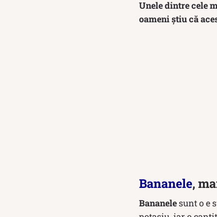
Unele dintre cele m
oameni știu că aces
Bananele
, ma
Bananele
sunt o e 
potasiu, iar o cant