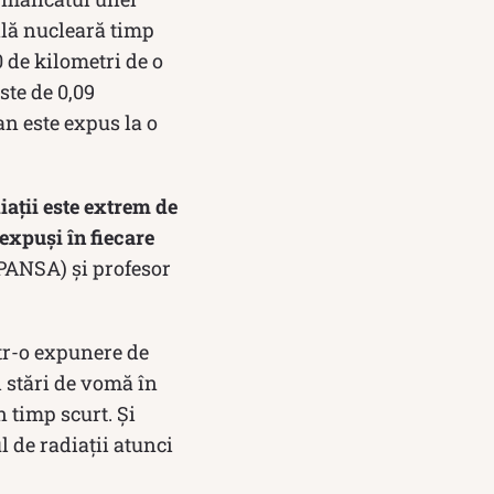
ală nucleară timp
0 de kilometri de o
ste de 0,09
n este expus la o
iații este extrem de
expuși în fiecare
PANSA) și profesor
ntr-o expunere de
i stări de vomă în
n timp scurt. Și
 de radiaţii atunci