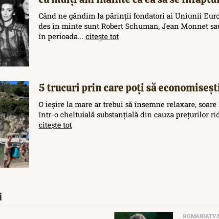
Când ne gândim la părinții fondatori ai Uniunii Eur
des în minte sunt Robert Schuman, Jean Monnet sau
în perioada...
citește tot
5 trucuri prin care poți să economisești
O ieșire la mare ar trebui să însemne relaxare, soare 
într-o cheltuială substanțială din cauza prețurilor rid
citește tot
i
ROMANIATV.