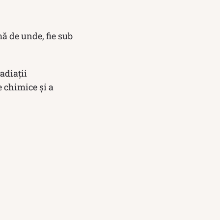
mă de unde, fie sub
radiații
e chimice și a