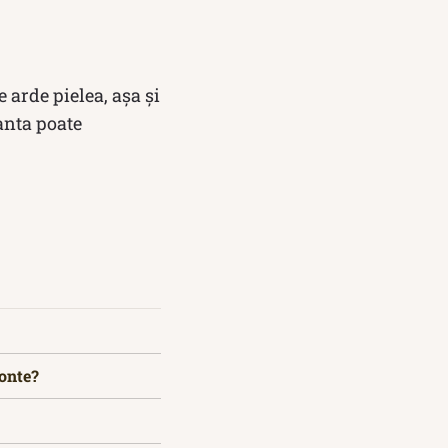
 arde pielea, aşa şi
anta poate
fonte?