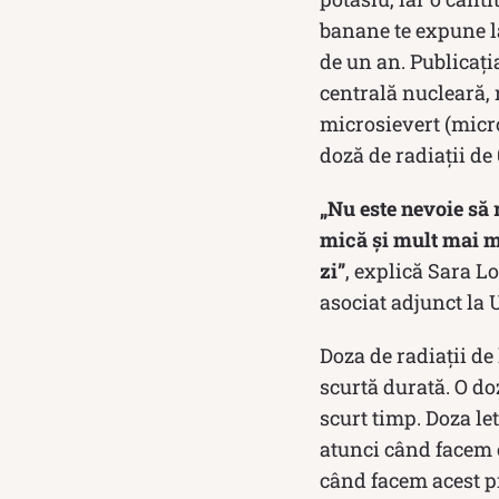
banane te expune la
de un an. Publicaț
centrală nucleară, 
microsievert (micr
doză de radiaţii de
„Nu este nevoie să 
mică și mult mai mi
zi”
, explică Sara 
asociat adjunct la
Doza de radiaţii de
scurtă durată. O do
scurt timp. Doza let
atunci când facem o
când facem acest p