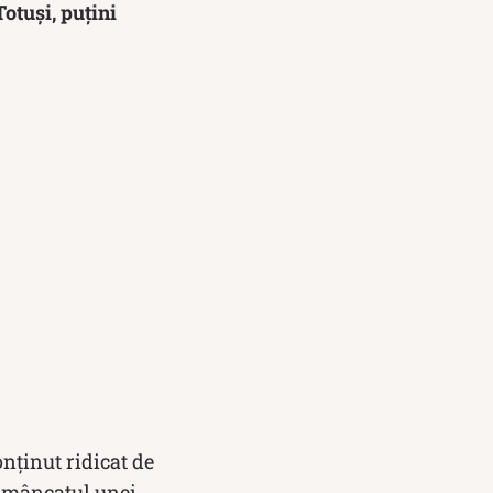
otuși, puțini
onţinut ridicat de
că mâncatul unei