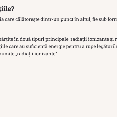
iile?
ia care călătorește dintr-un punct în altul, fie sub for
părțite în două tipuri principale: radiații ionizante și 
iile care au suficientă energie pentru a rupe legăturil
umite „radiații ionizante”.