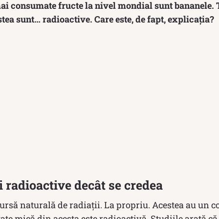
ai consumate fructe la nivel mondial sunt bananele. T
tea sunt… radioactive. Care este, de fapt, explicația?
i radioactive decât se credea
sursă naturală de radiații. La propriu. Acestea au un c
itate mică din acesta este radioactivă. Studiile arată 