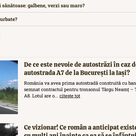
 sănătoase: galbene, verzi sau maro?
curbate?
De ce este nevoie de autostrăzi în caz d
autostrada A7 de la București la Iași?
România va avea prima autostradă construită cu ban
semnat contractul pentru tronsonul Târgu Neamț – T
A8. Lotul are o...
citește tot
Ce vizionar! Ce român a anticipat exis
cu mulți ani înainte ca ea să se înfăptu