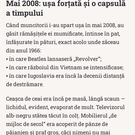
Mai 2008: ușa forțată și o capsulă
a timpului
Când muncitorii i-au spart ușa în mai 2008, au
găsit rămășițele ei mumificate, întinse în pat,
înfășurate în pături, exact acolo unde zăceau
din anul 1966:
▪ în care Beatles lansaseră „Revolver”;
▪ în care războiul din Vietnam se intensificase;
▪ în care Iugoslavia era încă la decenii distanță
de destrămare.
Ceașca de ceai era încă pe masă, lângă scaun —
lichidul, evident, evaporat de mult. Televizorul
alb-negru stătea tăcut în colț. Mobilierul „de
mijloc de secol” era acoperit de pânze de
păianjen și praf gros, căci nimeni nu mai