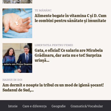
TE MĂNÂNC
Alimente bogate în vitamina C și D. Cum
le combini pentru sănătate și imunitate
LIBERTATEA PENTRU FEMEI
Gata, e oficial! Ce salariu are Mirabela
Grădinaru, dar asta nu e tot! Surpriza
uriașă...
HAIHUI IN DOI
Am dormit o noapte la tribul cu un mod de igienă șocant!
Sudanul de Sud,...
Istorie
Care e diferența
Geografie
Gramatică/Vocabular