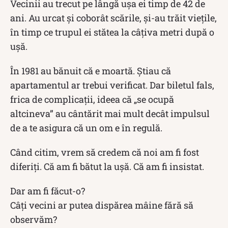
Vecinii au trecut pe lângă ușa ei timp de 42 de
ani. Au urcat și coborât scările, și-au trăit viețile,
în timp ce trupul ei stătea la câțiva metri după o
ușă.
În 1981 au bănuit că e moartă. Știau că
apartamentul ar trebui verificat. Dar biletul fals,
frica de complicații, ideea că „se ocupă
altcineva” au cântărit mai mult decât impulsul
de a te asigura că un om e în regulă.
Când citim, vrem să credem că noi am fi fost
diferiți. Că am fi bătut la ușă. Că am fi insistat.
Dar am fi făcut-o?
Câți vecini ar putea dispărea mâine fără să
observăm?