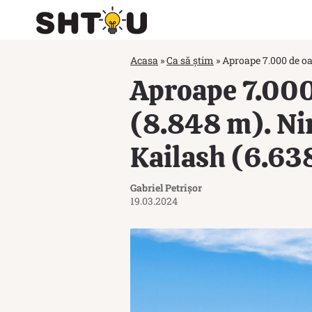
Acasa
»
Ca să știm
»
Aproape 7.000 de oa
Aproape 7.000
(8.848 m). Ni
Kailash (6.638
Gabriel Petrișor
19.03.2024