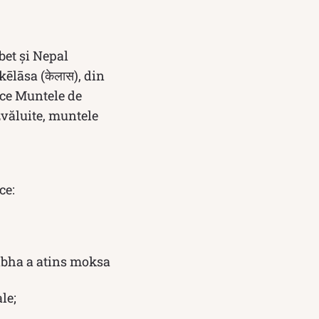
bet și Nepal
ēlāsa (केलास), din
uce Muntele de
zvăluite, muntele
ce:
abha a atins moksa
le;