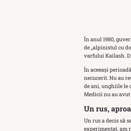
În anul 1980, guve
de „alpinistul cu d
varfului Kailash. 
În aceeași perioadă
necucerit. Nu au re
de ani, unghiile le 
Medicii nu au avut 
Un rus, aproa
Un rus a decis să s
experimentat, am re