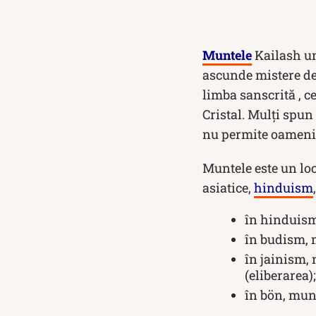
Muntele
Kailash un
ascunde mistere de
limba sanscrită , c
Cristal. Mulți spun
nu permite oamenilo
Muntele este un loc
asiatice,
hinduism
în hinduism
în budism, 
în jainism,
(eliberarea);
în bön, munt