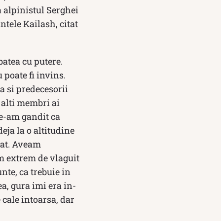
a alpinistul Serghei
ntele Kailash, citat
batea cu putere.
poate fi invins.
a si predecesorii
i alti membri ai
Ne-am gandit ca
eja la o alti­tudine
icat. Aveam
am extrem de vlaguit
nte, ca trebuie in
a, gura imi era in­
 cale intoarsa, dar