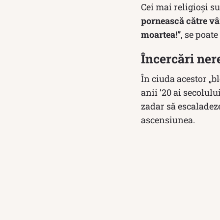
Cei mai religioși s
pornească către vâr
moartea!”
, se poate
Încercări nere
În ciuda acestor „b
anii ’20 ai secolulu
zadar să escaladez
ascensiunea.