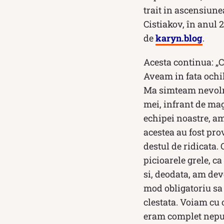
trait in ascensiune
Cis­tia­kov, în anu
de
karyn.blog
.
Acesta continua: „C
Aveam in fata ochil
Ma simteam nevolnic
mei, in­frant de mag
echipei noastre, a
acestea au fost prov
destul de ridicata. 
picioarele gre­le, 
si, deodata, am dev
mod obligatoriu sa 
clestata. Voiam cu o
eram complet neput