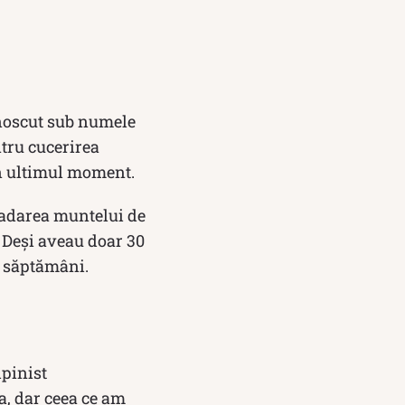
unoscut sub numele
ntru cucerirea
n ultimul moment.
aladarea muntelui de
 Deși aveau doar 30
ă săptă­mâni.
lpinist
a, dar ceea ce am