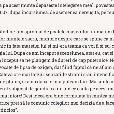
a pe acest munte depaseste in­telegerea mea”, poveste
l 2007, dupa incursiunea, de asemenea nereușită, pe mu
ând ne-am apropiat de poalele masivului, ini­ma îmi 
or muntele sacru, muntele despre care se spune ca nu 
 in fata maretiei lui si mi-era teama ca voi fi si eu, c
ia lui. Dupa ce am inceput ascen­siunea, atat eu, cat s
m in­ceput sa ne plangem de dureri de cap puternice. 
ocate de lipsa de oxi­gen, dat fiind faptul ca ne aflam d
Câteva ore mai tarziu, sen­zatiile stranii s-au intensif
ca de plumb, si abia daca le mai puteam tari. Ma simte
enit subjugat de gandul ca nu am ce cauta pe acest mu
ma intorc! Desi ideea era bine formulata în mintea me
rice pret să le comunic cole­gilor mei decizia de a face
incios”.