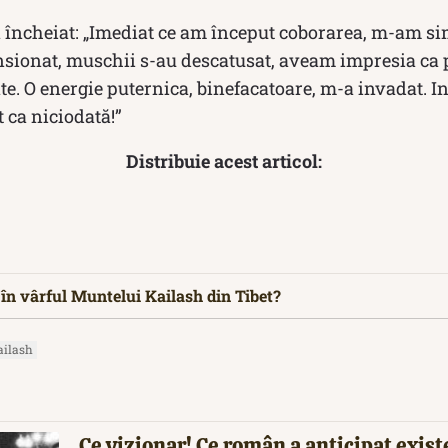
a încheiat: „Imediat ce am început cobo­rarea, m-am sim
­sio­nat, muschii s-au descatusat, aveam impresia ca 
e. O energie pu­ternica, binefacatoare, m-a invadat. In
 ca niciodată!”
Distribuie acest articol:
în vârful Muntelui Kailash din Tibet?
ailash
Ce vizionar! Ce român a anticipat exis