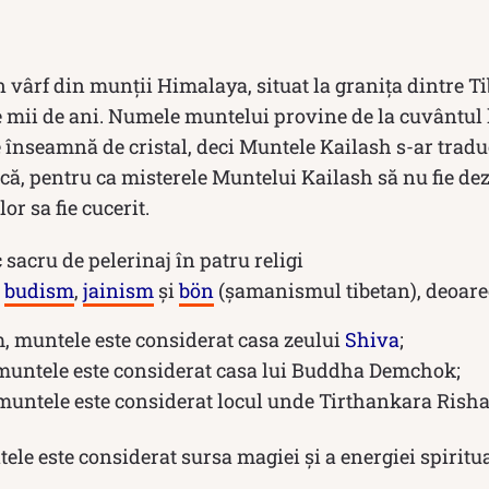
 vârf din munții Himalaya, situat la granița dintre Ti
 mii de ani. Numele muntelui provine de la cuvântul k
e înseamnă de cristal, deci Muntele Kailash s-ar trad
 că, pentru ca misterele Muntelui Kailash să nu fie de
r sa fie cucerit.
 sacru de pelerinaj în patru religi
,
budism
,
jainism
și
bön
(șamanismul tibetan), deoare
, muntele este considerat casa zeului
Shiva
;
muntele este considerat casa lui Buddha Demchok;
 muntele este considerat locul unde Tirthankara Rish
ele este considerat sursa magiei și a energiei spiritua