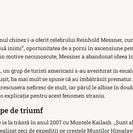
rnul chinez i-a oferit celebrului Reinhold Messner, c
ouă inimi”, oportunitatea de a porni în ascensiune pe
Din motive necunoscute, Messner a abandonat ideea î
, un grup de turisti americani s-au aventurat in esc
ușit, ba mai mult se spune că au îmbătrânit prematur.
crescusera nefiresc de mult, iar părul le albise în dou
o explicație pentru acest fenomen straniu.
pe de triumf
e ia la trântă în anul 2007 cu Muntele Kailash. „Sunt a
alizat zeci de expeditii pe crestele Muntilor Himalay