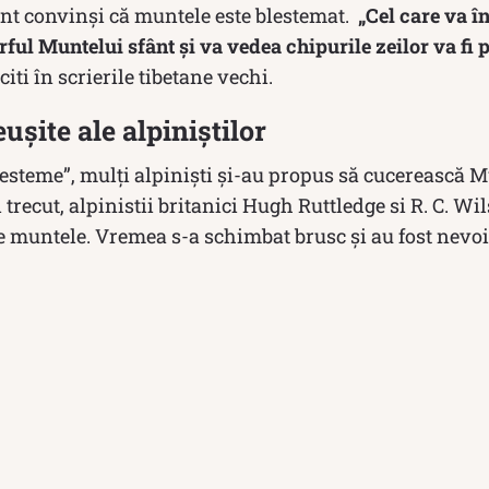
unt convinși că muntele este blestemat.
„Cel care va în
ful Muntelui sfânt și va vedea chipurile zeilor va fi 
 citi în scrierile tibetane vechi.
ușite ale alpiniștilor
lesteme”, mulți alpiniști și-au propus să cucerească M
i tre­cut, alpinistii britanici Hugh Ruttledge si R. C. W
e muntele. Vremea s-a schimbat brusc și au fost nevo