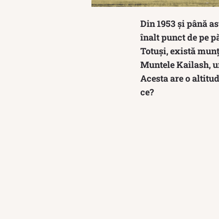
Din 1953 și până as
înalt punct de pe p
Totuși, există munț
Muntele Kailash, un
Acesta are o altitu
ce?