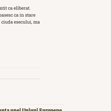
tit ca eliberat.
pasesc ca in stare
 ciuda ese­cului, ma
tența unei Uniuni Europene