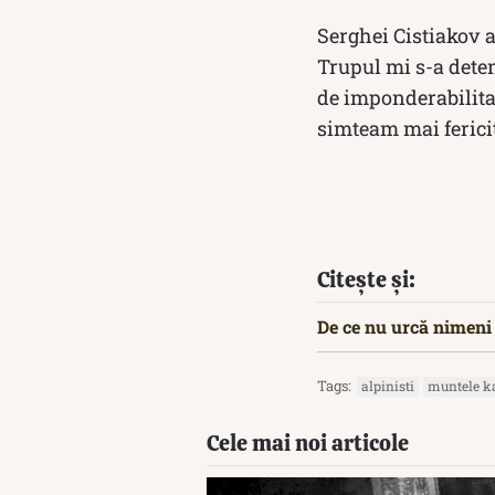
Serghei Cis­tia­kov 
Trupul mi s-a deten
de imponderabilitat
simteam mai fericit
Citește și:
De ce nu urcă nimeni 
Tags:
alpinisti
muntele k
Cele mai noi articole