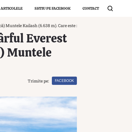
 ARTICOLELE
SHTIU PE FACEBOOK
CONTACT
că) Muntele Kailash (6.638 m). Care este motivul?
ârful Everest
ă) Muntele
Trimite pe:
FACEBOOK