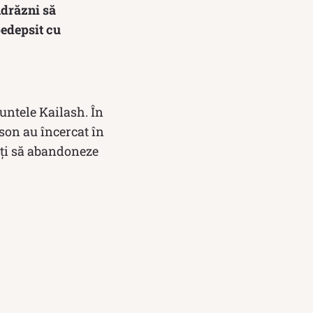
­drăzni să
pedepsit cu
untele Kailash. În
ilson au încercat în
iți să abandoneze