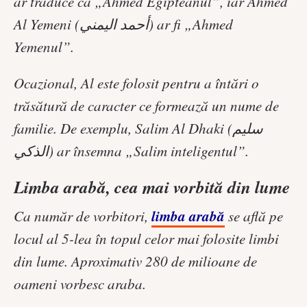
ar traduce ca „Ahmed Egipteanul”, iar Ahmed
Al Yemeni (أحمد اليمني) ar fi „Ahmed
Yemenul”.
Ocazional, Al este folosit pentru a întări o
trăsătură de caracter ce formează un nume de
familie. De exemplu, Salim Al Dhaki (سليم
الذكي) ar însemna „Salim inteligentul”.
Limba arabă, cea mai vorbită din lume
limba arabă
Ca număr de vorbitori,
se află pe
locul al 5-lea în topul celor mai folosite limbi
din lume. Aproximativ 280 de milioane de
oameni vorbesc araba.