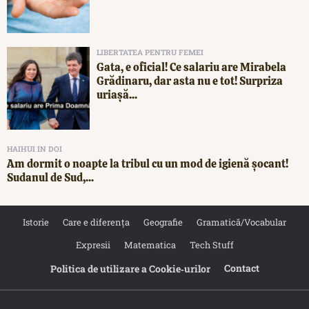
LIBERTATEA PENTRU FEMEI
Gata, e oficial! Ce salariu are Mirabela
Grădinaru, dar asta nu e tot! Surpriza
uriașă...
HAIHUI IN DOI
Am dormit o noapte la tribul cu un mod de igienă șocant!
Sudanul de Sud,...
Istorie
Care e diferența
Geografie
Gramatică/Vocabular
Expresii
Matematica
Tech Stuff
Contact
Politica de utilizare a Cookie‐urilor