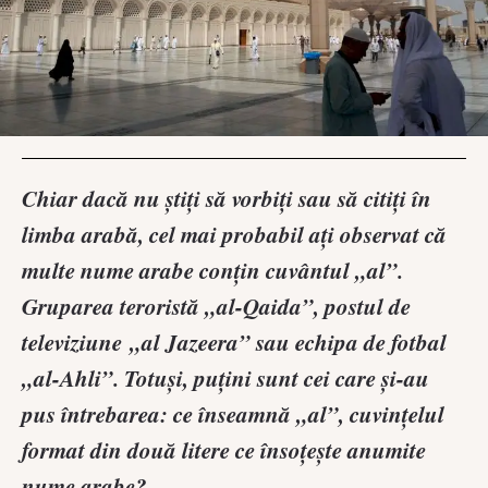
Chiar dacă nu știți să vorbiți sau să citiți în
limba arabă, cel mai probabil ați observat că
multe nume arabe conțin cuvântul „al”.
Gruparea teroristă „al-Qaida”, postul de
televiziune „al Jazeera” sau echipa de fotbal
„al-Ahli”. Totuși, puțini sunt cei care și-au
pus întrebarea: ce înseamnă „al”, cuvințelul
format din două litere ce însoțește anumite
nume arabe?