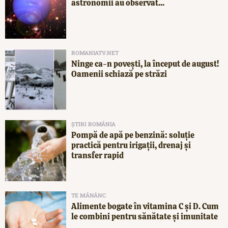
astronomii au observat...
ROMANIATV.NET
Ninge ca-n povești, la început de august!
Oamenii schiază pe străzi
ȘTIRI ROMÂNIA
Pompă de apă pe benzină: soluție
practică pentru irigații, drenaj și
transfer rapid
TE MĂNÂNC
Alimente bogate în vitamina C și D. Cum
le combini pentru sănătate și imunitate