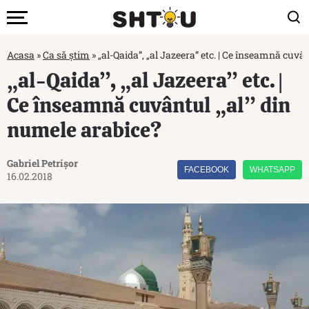
Acasa
»
Ca să știm
»
„al-Qaida”, „al Jazeera” etc. | Ce înseamnă cuvâ
„al-Qaida”, „al Jazeera” etc. |
Ce înseamnă cuvântul „al” din
numele arabice?
Gabriel Petrișor
FACEBOOK
WHATSAPP
16.02.2018