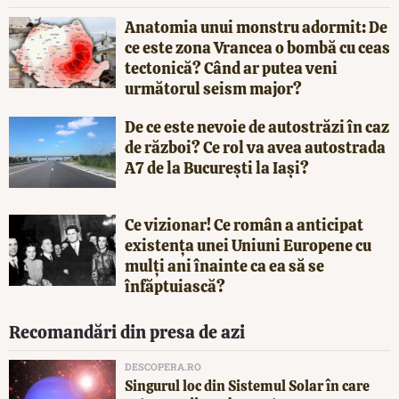
Anatomia unui monstru adormit: De
ce este zona Vrancea o bombă cu ceas
tectonică? Când ar putea veni
următorul seism major?
De ce este nevoie de autostrăzi în caz
de război? Ce rol va avea autostrada
A7 de la București la Iași?
Ce vizionar! Ce român a anticipat
existența unei Uniuni Europene cu
mulți ani înainte ca ea să se
înfăptuiască?
Recomandări din presa de azi
DESCOPERA.RO
Singurul loc din Sistemul Solar în care