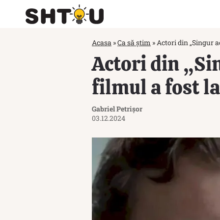
Acasa
»
Ca să știm
»
Actori din „Singur a
Actori din „Si
filmul a fost l
Gabriel Petrișor
03.12.2024