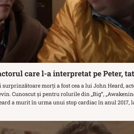
torul care l-a interpretat pe Peter, ta
 surprinzătoare morți a fost cea a lui John Heard, acto
 Kevin. Cunoscut și pentru rolurile din „Big”, „Awakenin
rd a murit în urma unui stop cardiac în anul 2017, la