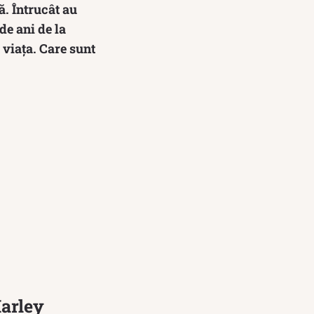
ă. Întrucât au
de ani de la
 viața. Care sunt
Marley