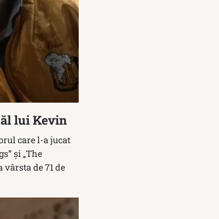
tăl lui Kevin
rul care l-a jucat
gs” și „The
 vârsta de 71 de