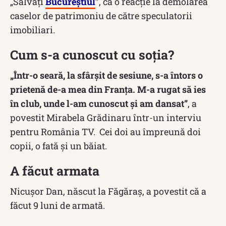
„Salvați
Bucureștiul
”, ca o reacție la demolarea
caselor de patrimoniu de către speculatorii
imobiliari.
Cum s-a cunoscut cu soția?
„Într-o seară, la sfârșit de sesiune, s-a întors o
prietenă de-a mea din Franța. M-a rugat să ies
în club, unde l-am cunoscut și am dansat”
, a
povestit Mirabela Grădinaru într-un interviu
pentru România TV. Cei doi au împreună doi
copii, o fată și un băiat.
A făcut armata
Nicușor Dan, născut la Făgăraș, a povestit că a
făcut 9 luni de armată.