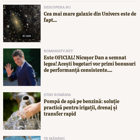
DESCOPERA.RO
Cea mai mare galaxie din Univers este de
fapt...
ROMANIATV.NET
Este OFICIAL! Nicușor Dan a semnat
legea! Acești bugetari vor primi bonusuri
de performanță consistente....
ȘTIRI ROMÂNIA
Pompă de apă pe benzină: soluție
practică pentru irigații, drenaj și
transfer rapid
TE MĂNÂNC