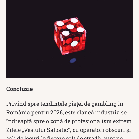
Concluzie
Privind spre tendințele pieței de gambling în
România pentru 2026, este clar că industria se
îndreaptă spre o zonă de profesionalism extrem.
Zilele „Vestului Sălbatic”, cu operatori obscuri și
săli de jocuri la fiecare colț de stradă, sunt pe