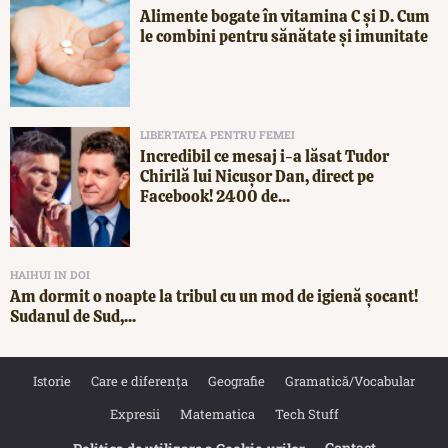
Alimente bogate în vitamina C și D. Cum
le combini pentru sănătate și imunitate
LIBERTATEA PENTRU FEMEI
Incredibil ce mesaj i-a lăsat Tudor
Chirilă lui Nicușor Dan, direct pe
Facebook! 2400 de...
HAIHUI IN DOI
Am dormit o noapte la tribul cu un mod de igienă șocant!
Sudanul de Sud,...
Istorie
Care e diferența
Geografie
Gramatică/Vocabular
Expresii
Matematica
Tech Stuff
Contact