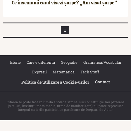
Ce înseamnă cand visezi șarpe? „Am visat șarpe”
1
Istorie
Care e diferența
Geografie
Gramatică/Vocabular
Expresii
Matematica
Tech Stuff
Contact
Politica de utilizare a Cookie‐urilor
Citarea se poate face în limita a 250 de semne. Nici o instituţie sau persoană
(site-uri, instituţii mass-media, firme de monitorizare) nu poate reproduce
integral scrierile publicistice purtătoare de Drepturi de Autor.