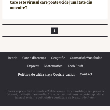
Care este virusul care poate ucide jumătate din
omenire?
1
Istorie
Care e diferența
Geografie
Gramatică/Vocabular
Expresii
Matematica
Tech Stuff
Contact
Politica de utilizare a Cookie‐urilor
Citarea se poate face în limita a 250 de semne. Nici o instituţie sau persoană
(site-uri, instituţii mass-media, firme de monitorizare) nu poate reproduce
integral scrierile publicistice purtătoare de Drepturi de Autor.