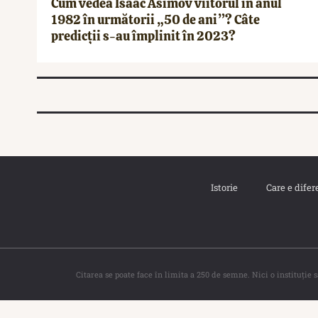
Cum vedea Isaac Asimov viitorul în anul
1982 în următorii „50 de ani”? Câte
predicții s-au împlinit în 2023?
Istorie
Care e difer
Citarea se poate face în limita a 250 de semne. Nici o instituţie 