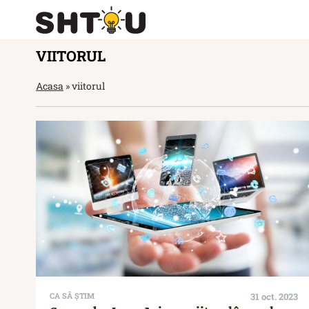
VIITORUL
Acasa
»
viitorul
CA SĂ ȘTIM
31 oct. 2023