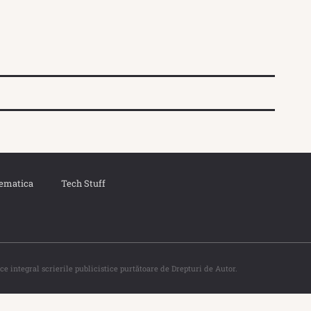
ematica
Tech Stuff
ce integral scrierile publicistice purtătoare de Drepturi de Autor.