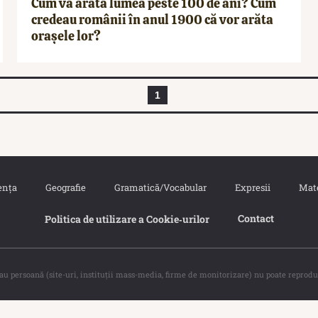
Cum va arăta lumea peste 100 de ani? Cum
credeau românii în anul 1900 că vor arăta
orașele lor?
1
ența
Geografie
Gramatică/Vocabular
Expresii
Mat
Contact
Politica de utilizare a Cookie‐urilor
sau persoană (site-uri, instituţii mass-media, firme de monitorizare) nu poate reprodu