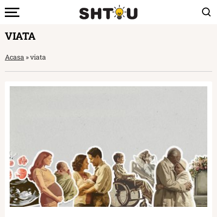
VIATA
Acasa
»
viata