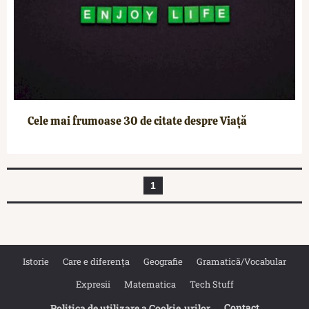
Cele mai frumoase 30 de citate despre Viață
1
Istorie
Care e diferența
Geografie
Gramatică/Vocabular
Expresii
Matematica
Tech Stuff
Contact
Politica de utilizare a Cookie‐urilor