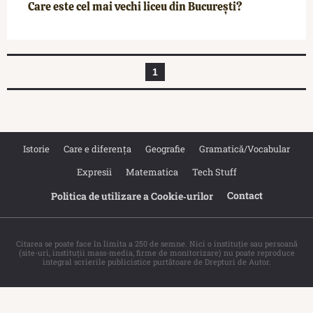
Care este cel mai vechi liceu din București?
1
Istorie
Care e diferența
Geografie
Gramatică/Vocabular
Expresii
Matematica
Tech Stuff
Contact
Politica de utilizare a Cookie‐urilor
Citarea se poate face în limita a 250 de semne. Nici o instituţie sau persoană
(site-uri, instituţii mass-media, firme de monitorizare) nu poate reproduce
integral scrierile publicistice purtătoare de Drepturi de Autor.