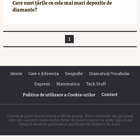
Care sunt țările cu cele mai mari depozite de
diamante?
1
Istorie
Care e diferența
Geografie
Gramatică/Vocabular
Expresii
Matematica
Tech Stuff
Contact
Politica de utilizare a Cookie‐urilor
Citarea se poate face în limita a 250 de semne. Nici o instituţie sau persoană
(site-uri, instituţii mass-media, firme de monitorizare) nu poate reproduce
integral scrierile publicistice purtătoare de Drepturi de Autor.