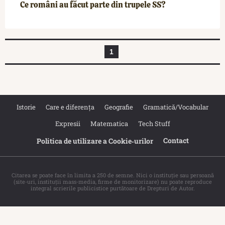
Ce români au făcut parte din trupele SS?
1
Istorie
Care e diferența
Geografie
Gramatică/Vocabular
Expresii
Matematica
Tech Stuff
Contact
Politica de utilizare a Cookie‐urilor
Citarea se poate face în limita a 250 de semne. Nici o instituţie sau persoană
(site-uri, instituţii mass-media, firme de monitorizare) nu poate reproduce
integral scrierile publicistice purtătoare de Drepturi de Autor.