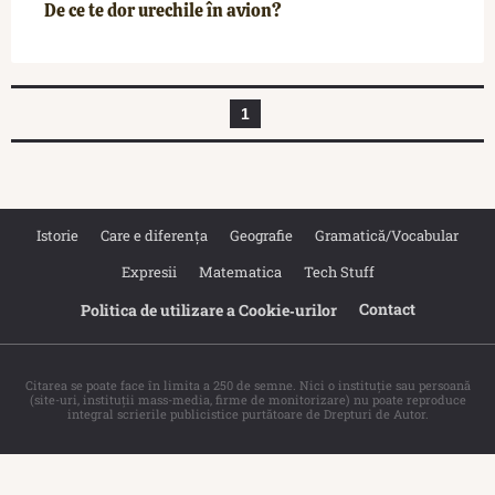
De ce te dor urechile în avion?
1
Istorie
Care e diferența
Geografie
Gramatică/Vocabular
Expresii
Matematica
Tech Stuff
Contact
Politica de utilizare a Cookie‐urilor
Citarea se poate face în limita a 250 de semne. Nici o instituţie sau persoană
(site-uri, instituţii mass-media, firme de monitorizare) nu poate reproduce
integral scrierile publicistice purtătoare de Drepturi de Autor.