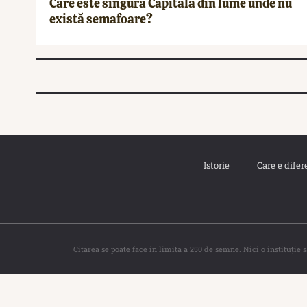
Care este singura Capitală din lume unde nu
există semafoare?
Istorie
Care e difer
Citarea se poate face în limita a 250 de semne. Nici o instituţie 