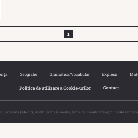
1
ența
Geografie
Gramatică/Vocabular
Expresii
Mat
Contact
Politica de utilizare a Cookie‐urilor
sau persoană (site-uri, instituţii mass-media, firme de monitorizare) nu poate reprodu