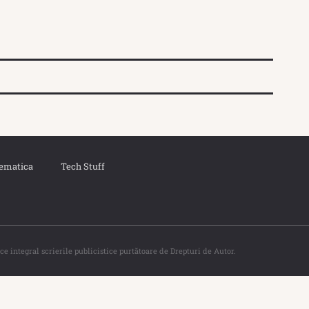
ematica
Tech Stuff
ce integral scrierile publicistice purtătoare de Drepturi de Autor.