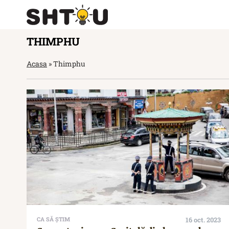
THIMPHU
Acasa
»
Thimphu
CA SĂ ȘTIM
16 oct. 2023