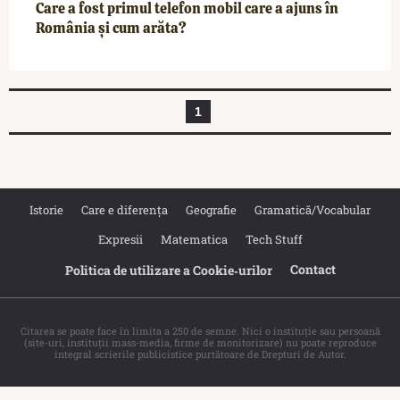
Care a fost primul telefon mobil care a ajuns în
România și cum arăta?
1
Istorie
Care e diferența
Geografie
Gramatică/Vocabular
Expresii
Matematica
Tech Stuff
Contact
Politica de utilizare a Cookie‐urilor
Citarea se poate face în limita a 250 de semne. Nici o instituţie sau persoană
(site-uri, instituţii mass-media, firme de monitorizare) nu poate reproduce
integral scrierile publicistice purtătoare de Drepturi de Autor.