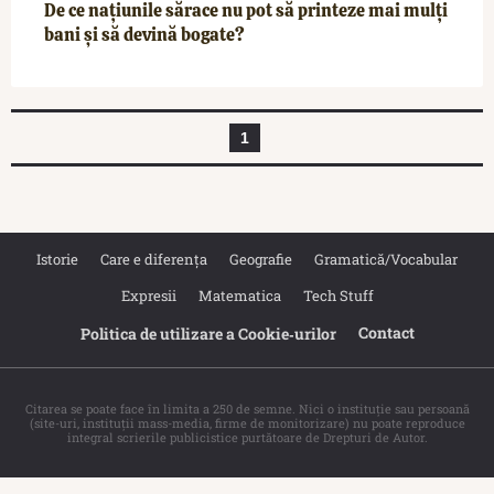
De ce națiunile sărace nu pot să printeze mai mulți
bani și să devină bogate?
1
Istorie
Care e diferența
Geografie
Gramatică/Vocabular
Expresii
Matematica
Tech Stuff
Contact
Politica de utilizare a Cookie‐urilor
Citarea se poate face în limita a 250 de semne. Nici o instituţie sau persoană
(site-uri, instituţii mass-media, firme de monitorizare) nu poate reproduce
integral scrierile publicistice purtătoare de Drepturi de Autor.