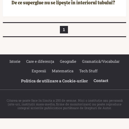
De ce superglue nu se lipește în interiorul tubului?
1
Istorie
Care e diferența
Geografie
Gramatică/Vocabular
Expresii
Matematica
Tech Stuff
Contact
Politica de utilizare a Cookie‐urilor
Citarea se poate face în limita a 250 de semne. Nici o instituţie sau persoană
(site-uri, instituţii mass-media, firme de monitorizare) nu poate reproduce
integral scrierile publicistice purtătoare de Drepturi de Autor.