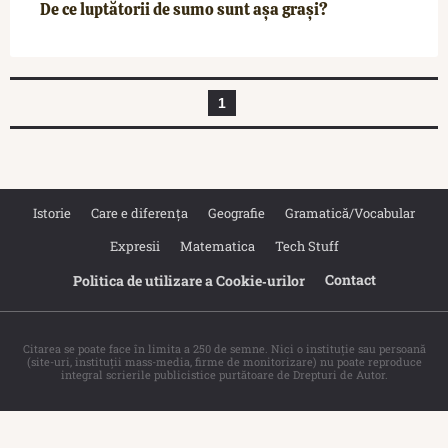
De ce luptătorii de sumo sunt așa grași?
1
Istorie
Care e diferența
Geografie
Gramatică/Vocabular
Expresii
Matematica
Tech Stuff
Contact
Politica de utilizare a Cookie‐urilor
Citarea se poate face în limita a 250 de semne. Nici o instituţie sau persoană
(site-uri, instituţii mass-media, firme de monitorizare) nu poate reproduce
integral scrierile publicistice purtătoare de Drepturi de Autor.