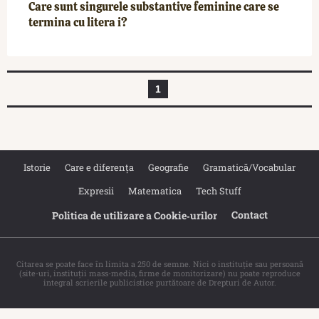
Care sunt singurele substantive feminine care se
termina cu litera i?
1
Istorie
Care e diferența
Geografie
Gramatică/Vocabular
Expresii
Matematica
Tech Stuff
Contact
Politica de utilizare a Cookie‐urilor
Citarea se poate face în limita a 250 de semne. Nici o instituţie sau persoană
(site-uri, instituţii mass-media, firme de monitorizare) nu poate reproduce
integral scrierile publicistice purtătoare de Drepturi de Autor.