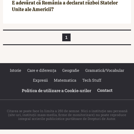
E adevărat că România a declarat război Statelor
Unite ale Americii?
1
Istorie
Care e diferența
Geografie
Gramatică/Vocabular
Expresii
Matematica
Tech Stuff
Contact
Politica de utilizare a Cookie‐urilor
Citarea se poate face în limita a 250 de semne. Nici o instituţie sau persoană
(site-uri, instituţii mass-media, firme de monitorizare) nu poate reproduce
integral scrierile publicistice purtătoare de Drepturi de Autor.