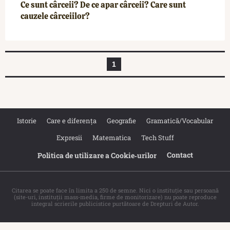
Ce sunt cârceii? De ce apar cârceii? Care sunt
cauzele cârceiilor?
1
Istorie
Care e diferența
Geografie
Gramatică/Vocabular
Expresii
Matematica
Tech Stuff
Contact
Politica de utilizare a Cookie‐urilor
Citarea se poate face în limita a 250 de semne. Nici o instituţie sau persoană
(site-uri, instituţii mass-media, firme de monitorizare) nu poate reproduce
integral scrierile publicistice purtătoare de Drepturi de Autor.