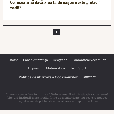
Ce înseamnă dacă ziua ta de naștere este „între”
zodii?
1
Istorie
Care e diferența
Geografie
Gramatică/Vocabular
Expresii
Matematica
Tech Stuff
Contact
Politica de utilizare a Cookie‐urilor
Citarea se poate face în limita a 250 de semne. Nici o instituţie sau persoană
(site-uri, instituţii mass-media, firme de monitorizare) nu poate reproduce
integral scrierile publicistice purtătoare de Drepturi de Autor.