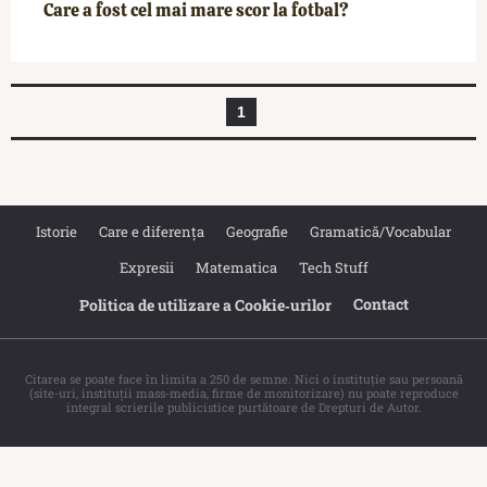
Care a fost cel mai mare scor la fotbal?
1
Istorie
Care e diferența
Geografie
Gramatică/Vocabular
Expresii
Matematica
Tech Stuff
Contact
Politica de utilizare a Cookie‐urilor
Citarea se poate face în limita a 250 de semne. Nici o instituţie sau persoană
(site-uri, instituţii mass-media, firme de monitorizare) nu poate reproduce
integral scrierile publicistice purtătoare de Drepturi de Autor.