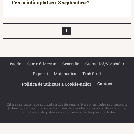
Ce s-a întâmplat azi, 8 septembrie?
1
Istorie
Care e diferența
Geografie
Gramatică/Vocabular
Expresii
Matematica
Tech Stuff
Contact
Politica de utilizare a Cookie‐urilor
Citarea se poate face în limita a 250 de semne. Nici o instituţie sau persoană
(site-uri, instituţii mass-media, firme de monitorizare) nu poate reproduce
integral scrierile publicistice purtătoare de Drepturi de Autor.