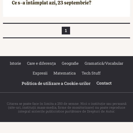
Ce s-a întâmplat azi, 23 septembrie?
1
Istorie
Care e diferența
Geografie
Gramatică/Vocabular
Expresii
Matematica
Tech Stuff
Contact
Politica de utilizare a Cookie‐urilor
Citarea se poate face în limita a 250 de semne. Nici o instituţie sau persoană
(site-uri, instituţii mass-media, firme de monitorizare) nu poate reproduce
integral scrierile publicistice purtătoare de Drepturi de Autor.