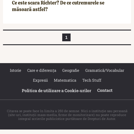
Ce este scara Richter? De ce cutremurele se
măsoară astfel?
1
Istorie
Care e diferența
Geografie
Gramatică/Vocabular
Expresii
Matematica
Tech Stuff
Contact
Politica de utilizare a Cookie‐urilor
Citarea se poate face în limita a 250 de semne. Nici o instituţie sau persoană
(site-uri, instituţii mass-media, firme de monitorizare) nu poate reproduce
integral scrierile publicistice purtătoare de Drepturi de Autor.