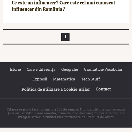
Ce este un influencer? Care este cel mai cunoscut
influencer din România?
1
Istorie
Care e diferența
Geografie
Gramatică/Vocabular
Expresii
Matematica
Tech Stuff
Contact
Politica de utilizare a Cookie‐urilor
Citarea se poate face în limita a 250 de semne. Nici o instituţie sau persoană
(site-uri, instituţii mass-media, firme de monitorizare) nu poate reproduce
integral scrierile publicistice purtătoare de Drepturi de Autor.