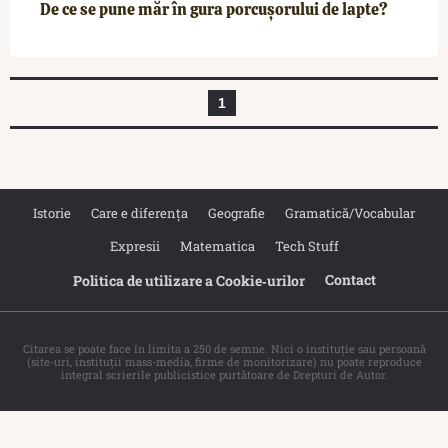
De ce se pune măr în gura porcușorului de lapte?
1
Istorie
Care e diferența
Geografie
Gramatică/Vocabular
Expresii
Matematica
Tech Stuff
Contact
Politica de utilizare a Cookie‐urilor
Citarea se poate face în limita a 250 de semne. Nici o instituţie sau persoană
(site-uri, instituţii mass-media, firme de monitorizare) nu poate reproduce
integral scrierile publicistice purtătoare de Drepturi de Autor.