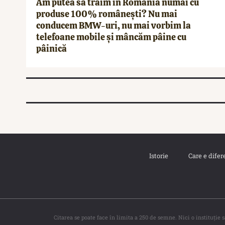
Am putea să trăim în România numai cu
produse 100% românești? Nu mai
conducem BMW-uri, nu mai vorbim la
telefoane mobile și mâncăm pâine cu
pâinică
Istorie
Care e difer
Citarea se poate face în limita a 250 de semne. Nici o instituţie 