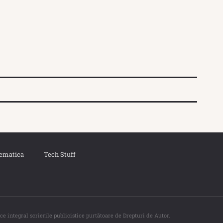
ematica
Tech Stuff
ce integral scrierile publicistice purtătoare de Drepturi de Autor.