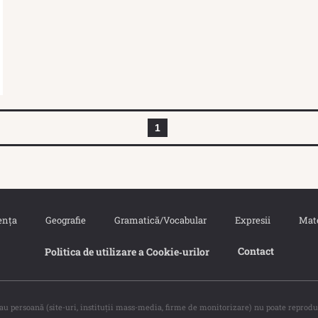
1
ența
Geografie
Gramatică/Vocabular
Expresii
Mat
Contact
Politica de utilizare a Cookie‐urilor
sau persoană (site-uri, instituţii mass-media, firme de monitorizare) nu poate reprodu